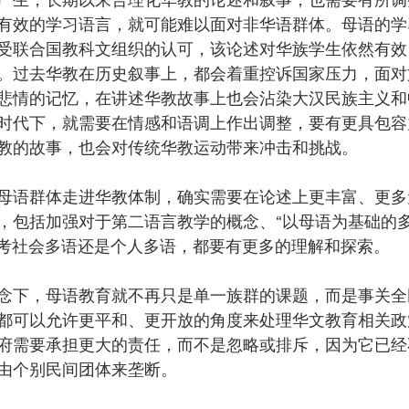
有效的学习语言，就可能难以面对非华语群体。母语的学
受联合国教科文组织的认可，该论述对华族学生依然有效
。过去华教在历史叙事上，都会着重控诉国家压力，面对
悲情的记忆，在讲述华教故事上也会沾染大汉民族主义和
时代下，就需要在情感和语调上作出调整，要有更具包容
教的故事，也会对传统华教运动带来冲击和挑战。
母语群体走进华教体制，确实需要在论述上更丰富、更多
，包括加强对于第二语言教学的概念、“以母语为基础的多语
及思考社会多语还是个人多语，都要有更多的理解和探索。
念下，母语教育就不再只是单一族群的课题，而是事关全
都可以允许更平和、更开放的角度来处理华文教育相关政
府需要承担更大的责任，而不是忽略或排斥，因为它已经
由个别民间团体来垄断。