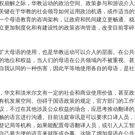
权崩解之际，华教运动的政治空间、政策参与和游说介入
关键在于华教的社会领导如何运用政治机遇，或作适当的
一个母语教育的咨询架构，让政府和民间建立更畅通、稳
立更加制度化和有建设性的政策咨询管道，改变目前零碎
扩大母语的使用，也是华教运动可以介入的层面。在公共
的地位和权益，当人们的母语在公共领域内不被重视、甚
自我认同的一种伤害，因此平等地使用各自的母语，是社
，华文和淡米尔文有一定的社会和商业使用价值，甚至政
有机发展空间。但碍于国语政策的规定，官方部门的工作
议，不过在其他涉及公众权益的场合，应思考推动翻译的
畅的语言进行沟通。目前法庭审讯是可以要求口译人员，
登记局等机构，如果能配置母语翻译人员，或引入人工智
自己最方便的语言来就医或办事。这除了增加母语在公共