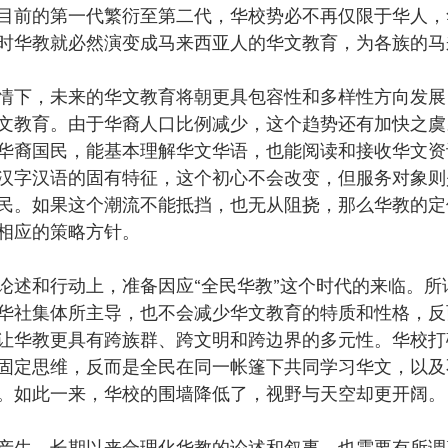
目前的第一代繁衍至第二代，华校势必不再仅限于华人，
时华教就必然演变成马来西亚人的华文教育，为各族的马
情下，未来的华文教育将朝更具包容性和多样性方向发展
文教育。由于华裔人口比例减少，这个趋势还有加快之虞
华裔国民，能基本理解华文华语，也能阅读和接收华文资
汉字汉语的固有特征，这个初心不会改变，但服务对象则
民。如果这个潮流不能抵挡，也无从阻挠，那么华教的定
相应的策略方针。
论述和行动上，准备因应“全民华教”这个时代的来临。所
华社集体所主导，也不会减少华文教育的特质和性格，反
让华教更具有跨族群、跨文明和跨边界的多元性。华校打
固定思维，反而是全民在同一帐篷下共同学习华文，以及
。如此一来，华校的围墙降低了，视野与天空却更开阔。
产生，长期以来合理化华教的论述和叙事，也需要有所调