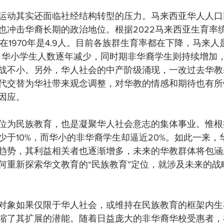
运动其实还面临社经结构转型的压力。马来西亚华人人口
也冲击华裔长期的政治地位。根据2022马来西亚生育率
，在1970年是4.9人。目前各族群生育率都在下降，马来人是
子。华小学生人数逐年减少，同时期非华裔学生则持续增加
战不小。另外，华人社会的中产阶级涌现，一改过去华教
代交替为华社带来观念调整，对华教的情感和期待也有所
因应。
位为民族教育，也是凝聚华人社会意志的集体事业。惟根
少于10%，而华小的非华裔学生却逼近20%。如此一来，
趋势，其利益相关者也逐渐增多，未来的华教群体将包涵
何重新探索华文教育的“民族教育”定位，就涉及未来的战
对象如果仅限于华人社会，或维持在民族教育的框架内生
缩了其扩展的潜能。随着日益庞大的非华裔华校受惠者，