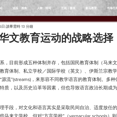
论
追踪・视角
人物・特写
艺苑・掇英
新马教育
书海行
5日
讀畢需時 13 分鐘
华文教育运动的战略选择
系，目前形成五种体制并存，包括国民教育体制（马来
教育体制、私立学校／国际学校（英文）、伊斯兰宗教
源流”(streams)，来形容不同教学语言的教育体制。多
特质，以及历史沿革等因素，但也导致语言政治长期成
理手段，对文化和语言其实是采取民间自治、适度放任
来文学校，但对“方言学校”（vernacular schools