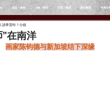
论
追踪・视角
人物・特写
艺苑・掇英
新马教育
书海行
日
讀畢需時 7 分鐘
师”在南洋
画家陈钧德与新加坡结下深缘