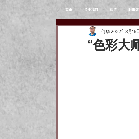
首页
关于我们
焦点
时事评
何华
2022年3月16
“色彩大