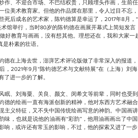
炒作、不迎合市场、不巴结权贵，只顾埋头作画，生前任
一位美术教育家。但他的作品摆在那里，令人过目不忘，
些死后成名的艺术家，陈钧德算是幸运了，2017年8月，
美术馆举行，当时80岁的陈钧德在画展开幕式上简短发言
做好教育与画画，没有想其他。理想还在，我和大家一起
，真是朴素的壮语。
日，陈钧德在上海去世，澎湃艺术评论版做了非常深入的报道
后，2021年9月“陈钧德艺术与文献特展”在（上海）刘
有了进一步的了解。
风眠、刘海粟、关良、颜文、闵希文等前辈，同时也受到
钧德的绘画一直有海派创新的精神，他对东西方艺术融合
现主义特征，又不失中国传统绘画写意的神韵。中国画讲
韵味，也就是说他的油画有“彩韵”，他用油画画出了中
影响，或许还有常玉的影响，不过，他的探索又进了一步