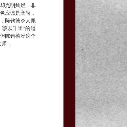
却光明灿烂，非
色应该是塞尚，
，陈钧德令人佩
谬以千里”的道
但陈钧德没这个
师”。