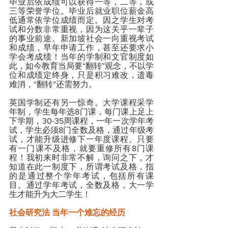
毕业后依成绩可以获得一等，二等，或
三等荣誉学位。毕业后就业职位薪金高
低通常依学位成绩而定。因之学生对考
试和分数非常重视，因为这关乎一辈子
的事业前途。新加坡社会一向重视考试
和成绩，早年申请工作，甚至还要求小
学会考成绩！当年的学制和文官制度如
此，如今教育当局要“翻转”观念，不以学
位和成绩定终身，只是积习难改，遗毒
难消，“翻转”还需努力。
英国学制还有另一惊奇。大学课程采学
年制，学生每年选8门课，每门课上足上
下学期，30-35周课程，一年一次学年考
试，学生必须8门全数及格，通过年级考
试，才能升级进修下一年度课程。只要
有一门课不及格，就要重修所有8门课
程！我初来时非常不解，询问之下，才
知道在此一制度下，所谓考试及格，指
的是通过整个学年考试，包括所有课
目。通过学年考试，全数及格，大一学
生才能升为大二学生！
社会研究法 当年一个难忘的经历