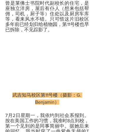
曾是莱佛士书院时代副校长的住宅，是
座独立洋房，屋后有仆人（想来包括帮
佣，司机，厨子等）住处以及厨房车库
等，看来风水不错。只可惜这片旧校区
多年前已经划归给植物园，第11号楼也早
已拆除，不见踪影了。
武吉知马校区第11号楼（摄影：G. 
Benjamin）
7月2日星期一，我依约到社会系报到。
按在美国工作的习惯，我准时8点到校，
第一个见到的是同事简丽中。据她后来
的回忆，我当时穿了一件紫色无领的T