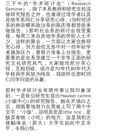
三下午的“学术研讨会”（Research 
Seminar），除了本系教师和研究生轮流
做研究报告之外，也邀请过境学者以及
其他学系同仁分享研究心得。(当时经济
系的林崇椰和政治系的陈庆珠都曾前来
做报告。) 那时社会系的研讨会很受重
视，每周三来自其他学系的旁听人士不
少。这样的聚会，一方面让大家交换研
究心得，另方面也无形中对一些年轻学
者施加压力，要努力准备上台报告。更
重要的是在系里建立一个非常正面的研
究文化研究风气，大家能坦然分享心
得，互相切磋。或许是70年代80年代大
学校风学风较为纯良，我很怀念那时同
仁问学问道的乐趣。
那时学术研讨会有两件事让我印象深
刻。一是有位研究生提出Hawker centre 
(小贩中心) 的研究报告。她在开场白之
后，很慎重地努力在黑板上写了两个中
文字：“小饭”，说明原意是little rice，是
贩卖食物（小吃）的地方。这是我初次
接触体会（新大）大学生如此中文水
平，令我心惊。