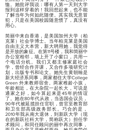
恤。她批评我说：哪有人第一天到大学
报到这样穿着的！我回想起来，也不能
了解当年为何如此随便。其实我无意冒
犯，只是在美国校园随意惯了，真没有
用心。
简丽中来自香港，是美国加州大学（柏
克莱）社会学博士。当年柏克莱是美国
自由主义大本营，新大聘用她，我觉得
是开放的象征。在第11号楼，我和简丽中
办公室相邻，墙上开了小窗口，共用一
个电话分机。我们又都主修家庭社会
学，曾经合作开课，又合作多项研究计
划，出版专书和论文。她先生黄朝翰是
新大经济系同事，两家都住大学College 
Green 外来教师宿舍。两家稚龄小孩，
年龄相近，在大杂院一起长大，可说是
通家之好，如今算起来是45年的情谊
了。她在80年代从政，当选国会议员，
90年代被延揽担任官职，曾官至教育部
和卫生部高级政务部长。巧合的是，
2010年我从南大退休，到新跃大学（现
在的新跃社科大学，简称跃大）担任学
术顾问，和同任顾问的丽中再次同事，
而且办公室又是毗邻而处。她后来荣任