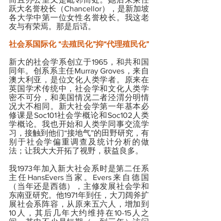
跃大名誉校长（Chancellor），是新加坡
各大学中第一位女性名誉校长。我这老
友与有荣焉。那是后话。
社会系国际化 “去殖民化”抑“代理殖民化”
新大的社会学系创立于1965，和共和国
同年。创系系主任Murray Groves，来自
澳大利亚，是位文化人类学者。原来在
英国学术传统中，社会学和文化人类学
密不可分，和美国情况二者泾渭分明情
况大不相同。新大社会学第一年基本必
修课是Soc101社会学概论和Soc102人类
学概论。我也开始和人类学同事交流学
习，接触到他们“接地气”的田野研究，有
别于社会学偏重调查及统计分析的做
法；让我大大开拓了视野，获益良多。
我1973年加入新大社会系时是第二任系
主任HansEvers当家。Evers来自德国
（当年还是西德），主修发展社会学和
东南亚研究。他1971年到任，大刀阔斧扩
展社会系阵容，从原来五六人，增加到
10人，其后几年大约维持在10-15人之