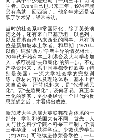
间，其中不少是短期（一到三年）访问
学者。Evers自己也只来三年，1974年就
另有高就，回西德了。他多年来还是活
跃于学术界，经常来访。
当时的社会系非常国际化，除了英美澳
德之外，还有来自巴基斯坦，以色列，
以及香港台湾马来西亚的同事。只有两
位是新加坡本土学者。和早期（1970年
以前）纯然“西方”学者主导的情况相比，
70年代开始有本土和港台及大马学者加
入，或可说是“去殖民化”的第一步。不过
严格说起来，系里同事都受过欧美（特
别是美国）一流大学社会学的完整训
练，教材内容以及理论体系，基本上都
来自欧美，严苛说起来，是“代理殖民
化”。要“去殖民化”，谈何容易。真正本
土化的落实，至少要经过一个世代的反
思觉醒之后，才看得出成效。
新加坡大学原属大英联邦教育体系的一
部分，学制和美国大有不同。首先，人
文与社会科学学院本科采三年制，学满
三年毕业，可获得学位。少数优秀学生
（约20%）可继续进修荣誉学位，一年