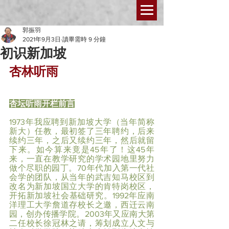
郭振羽
2021年9月3日
讀畢需時 9 分鐘
初识新加坡
杏林听雨
杏坛听雨开栏前言
1973年我应聘到新加坡大学（当年简称
新大）任教，最初签了三年聘约，后来
续约三年，之后又续约三年，然后就留
下来。如今算来竟是45年了！这45年
来，一直在教学研究的学术园地里努力
做个尽职的园丁。70年代加入第一代社
会学的团队，从当年的武吉知马校区到
改名为新加坡国立大学的肯特岗校区，
开拓新加坡社会基础研究。1992年应南
洋理工大学詹道存校长之邀，西迁云南
园，创办传播学院。2003年又应南大第
二任校长徐冠林之请，筹划成立人文与