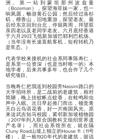
洲。第一站到蒙坦那州波兹曼
（Bozeman），探望海菲妹一家，也一
响夙愿，畅游黄石公园；然后经过洛杉
矶，檀香山，旧地重游，探望老友。最
后经东京回到台北，停留两周，拜望双
亲四老以及老同学老友。六月底经香港
于六月29日飞抵新加坡巴耶利巴机场。
（当年没有长途直航客机，短程转机乃
是常态。）
代表学校来接机的社会系同事陈寿仁，
是系里一位资深（也是当时唯一的）本
地学者，后来共事多年，也合作了几个
研究项目。
当晚寿仁把我送到校园旁Nassim路口的
大学招待所，是二战前的老建筑，相对
简陋，晚上挂蚊帐点蚊香，在蛙鸣和虫
声中入眠。次日早起推门而出，顿觉青
天白云鸟语花香，好一片南国风光。原
来这武吉知马校园，紧邻新加坡植物园
（2017年列入联合国教科文组织世界遗
产名录），而社会系馆所在，就在隔
Cluny Road山坡上独立的House 11（11号
楼），是一栋1920年代的老建筑，据说