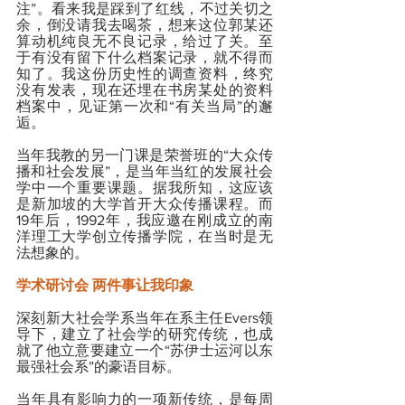
注”。看来我是踩到了红线，不过关切之
余，倒没请我去喝茶，想来这位郭某还
算动机纯良无不良记录，给过了关。至
于有没有留下什么档案记录，就不得而
知了。我这份历史性的调查资料，终究
没有发表，现在还埋在书房某处的资料
档案中，见证第一次和“有关当局”的邂
逅。
当年我教的另一门课是荣誉班的“大众传
播和社会发展”，是当年当红的发展社会
学中一个重要课题。据我所知，这应该
是新加坡的大学首开大众传播课程。而
19年后，1992年，我应邀在刚成立的南
洋理工大学创立传播学院，在当时是无
法想象的。
学术研讨会 两件事让我印象
深刻新大社会学系当年在系主任Evers领
导下，建立了社会学的研究传统，也成
就了他立意要建立一个“苏伊士运河以东
最强社会系”的豪语目标。
当年具有影响力的一项新传统，是每周