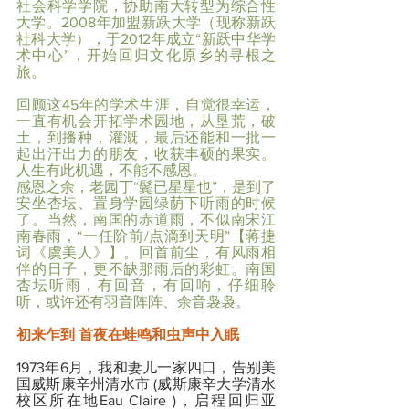
社会科学学院，协助南大转型为综合性
大学。2008年加盟新跃大学（现称新跃
社科大学），于2012年成立“新跃中华学
术中心”，开始回归文化原乡的寻根之
旅。
回顾这45年的学术生涯，自觉很幸运，
一直有机会开拓学术园地，从垦荒，破
土，到播种，灌溉，最后还能和一批一
起出汗出力的朋友，收获丰硕的果实。
人生有此机遇，不能不感恩。
感恩之余，老园丁“鬓已星星也”，是到了
安坐杏坛、置身学园绿荫下听雨的时候
了。当然，南国的赤道雨，不似南宋江
南春雨，“一任阶前/点滴到天明”【蒋捷
词《虞美人》】。回首前尘，有风雨相
伴的日子，更不缺那雨后的彩虹。南国
杏坛听雨，有回音，有回响，仔细聆
听，或许还有羽音阵阵、余音袅袅。
初来乍到 首夜在蛙鸣和虫声中入眠
1973年6月，我和妻儿一家四口，告别美
国威斯康辛州清水市 (威斯康辛大学清水
校区所在地Eau Claire )，启程回归亚