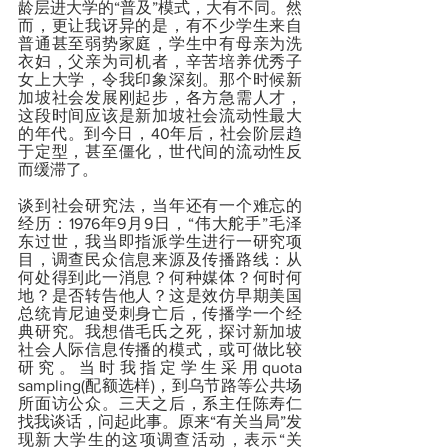
龄层进大学的“普及”模式，大有不同。然
而，更让我讶异的是，有不少学生来自
普通甚至弱势家庭，学生中有母亲为洗
衣妇，父亲为司机者，辛苦培养优秀子
女上大学，令我印象深刻。那个时候新
加坡社会发展刚起步，各方急需人才，
这段时间应该是新加坡社会流动性最大
的年代。到今日，40年后，社会阶层趋
于定型，甚至僵化，世代间的流动性反
而缓滞了。
谈到社会研究法，当年还有一个难忘的
经历：1976年9月9日，“伟大舵手”毛泽
东过世，我当即指派学生进行一研究项
目，调查民众信息来源及传播路线：从
何处得到此一消息？何种媒体？何时何
地？是否转告他人？这是效仿早期美国
总统肯尼迪受刺身亡后，传播学一个经
典研究。我想借毛氏之死，探讨新加坡
社会人际信息传播的模式，或可做比较
研究。当时我指定学生采用quota 
sampling(配额选样)，到乌节路等公共场
所面访公众。三天之后，系主任陈寿仁
找我谈话，问起此事。原来“有关当局”发
现新大学生的这项调查活动，表示“关