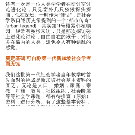
还有一次是一位人类学学者在研讨室讨
论进化论，只见窗外几只猕猴探头探
脑，似在探班。一时传为“佳话”，是社会
学系口述历史常提到的一个“都市传奇”
(urban legend)。其实第11号楼紧邻植物
园，经常有猕猴来访，只是那次探访碰
上进化论讨论，自由自在的猴子，对比
关在窗内的人类，难免令人有种错乱的
感觉。
奠定基础 可自称第一代新加坡社会学者
而无愧
我们这批第一代社会学者当年教学时首
先面对的挑战是新加坡社会基本资料的
匮乏。无论是人口，婚姻，家庭，宗
教，种族，教育，社区组织，社会阶层
等等社会学课题，都有待搜查（原始）
资料，进行分析。有了这些基本资料，
才能进一步深入探讨社会快速现代化，
都市化，工业化发展过程中面对的挑
战。早期同仁各凭自己专长，努力研究
发表论文，可以说是边教边学边研究。
以我个人而言，除了教学以外，作为一