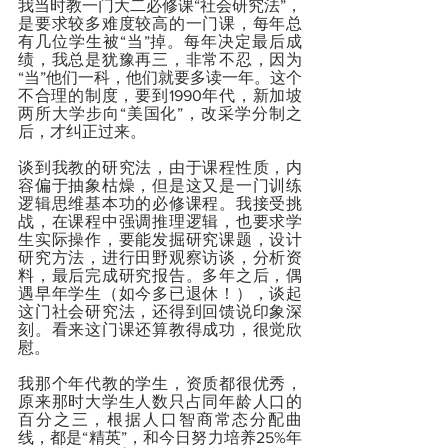
我当时教一门大二必修课“社会研究法”，
是要求较多难度较高的一门课，每年总
有几位学生被“当”掉。每年决定最后成
绩，我总是犹豫再三，非常不忍，因为
“当”他们一科，他们就要多读一年。这个
不合理的制度，要到1990年代，新加坡
两所大学步向“美国化”，改采学分制之
后，才纠正过来。
谈到我教的研究法，由于课程性质，内
容偏于抽象枯燥，但是这又是一门训练
逻辑思维基本功的必修课程。我接受挑
战，在课程中强调推理逻辑，也要求学
生实际操作，要能发掘研究课题，设计
研究方法，进行田野观察访谈，分析资
料，最后完成研究报告。多年之后，偶
遇早年学生（如今多已退休！），谈起
这门社会研究法，还得到回馈说印象深
刻。看来这门课还算教得成功，很觉欣
慰。
我那个年代教的学生，资质都很优秀，
原来那时大学生人数只占同年龄人口的
百分之三，根据人口智商常态分配曲
线，都是“精英”，和今日努力培养25%年