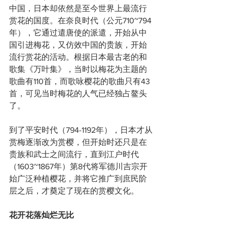
中国，日本却依然是至今世界上最流行
赏花的国度。在奈良时代（公元710~794
年），它通过遣唐使的派遣，开始从中
国引进梅花，又仿效中国的贵族，开始
流行赏花的活动。根据日本最古老的和
歌集《万叶集》，当时以梅花为主题的
歌曲有110首，而歌咏樱花的歌曲只有43
首，可见当时梅花的人气已经独占鳌头
了。
到了平安时代（794-1192年），日本才从
赏梅逐渐改为赏樱，但开始时还只是在
贵族和武士之间流行，直到江户时代
（1603~1867年）第8代将军德川吉宗开
始广泛种植樱花，并将它推广到庶民阶
层之后，才奠定了现在的赏樱文化。
花开花落灿烂无比