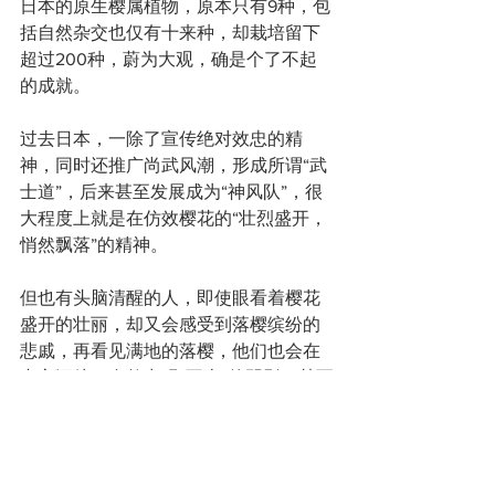
日本的原生樱属植物，原本只有9种，包
括自然杂交也仅有十来种，却栽培留下
超过200种，蔚为大观，确是个了不起
的成就。
过去日本，一除了宣传绝对效忠的精
神，同时还推广尚武风潮，形成所谓“武
士道”，后来甚至发展成为“神风队”，很
大程度上就是在仿效樱花的“壮烈盛开，
悄然飘落”的精神。
但也有头脑清醒的人，即使眼看着樱花
盛开的壮丽，却又会感受到落樱缤纷的
悲戚，再看见满地的落樱，他们也会在
内心深处，自然出现“不吉”的阴影，甚至
会有亡国的预感，这种震撼却令部分日
本人更加苦闷。
在日本，除了领主、武士，一般平民百