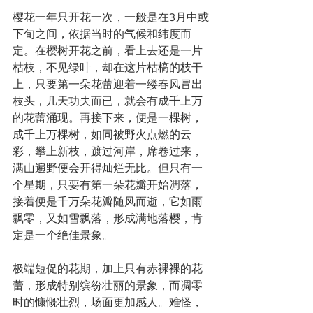
樱花一年只开花一次，一般是在3月中或
下旬之间，依据当时的气候和纬度而
定。在樱树开花之前，看上去还是一片
枯枝，不见绿叶，却在这片枯槁的枝干
上，只要第一朵花蕾迎着一缕春风冒出
枝头，几天功夫而已，就会有成千上万
的花蕾涌现。再接下来，便是一棵树，
成千上万棵树，如同被野火点燃的云
彩，攀上新枝，踱过河岸，席卷过来，
满山遍野便会开得灿烂无比。但只有一
个星期，只要有第一朵花瓣开始凋落，
接着便是千万朵花瓣随风而逝，它如雨
飘零，又如雪飘落，形成满地落樱，肯
定是一个绝佳景象。
极端短促的花期，加上只有赤裸裸的花
蕾，形成特别缤纷壮丽的景象，而凋零
时的慷慨壮烈，场面更加感人。难怪，