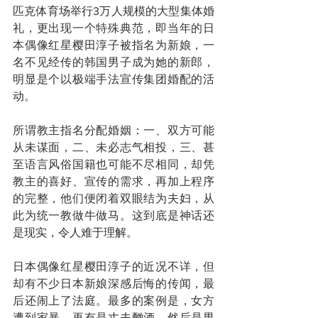
匹克体育场举行3万人规模的大型集体婚
礼，更出现一个特殊典范，即当年的日
本偶像红星樱田淳子被指名为新娘，一
名不见经传的韩国男子成为她的新郎，
明显是个以极端手法宣传集团婚配的活
动。
所谓教主指名分配婚姻：一、双方可能
从未谋面，二、未必志气相投，三、甚
至语言风俗国籍也可能不尽相同，却凭
教主的喜好、宣传的需求，再加上程序
的完整，他们便闭着双眼结为夫妇，从
此为统一教做牛做马。这到底是神话还
是现实，令人难于理解。
日本偶像红星樱田淳子的近况不详，但
却有不少日本新娘深感后悔的传闻，最
后还闹上了法庭。最多的案例是，女方
遭到家暴，再有是丈夫酗酒，然后是男