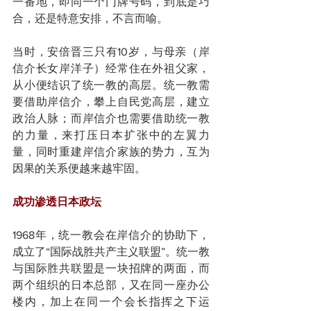
一番地，即同一个门牌号码，到底是巧
合，还是特意安排，不言而喻。
当时，安倍晋三只有10岁，与母亲（岸
信介长女岸洋子）经常住在外祖父家，
从小便结识了统一教的高层。统一教需
要借助岸信介，攀上自民党高层，建立
政治人脉；而岸信介也需要借助统一教
的力量，来打压日本扩张中的左翼力
量，同时重建岸信介家族的势力，互为
因果的关系便越来越牢固。
成功渗透日本政坛
1968年，统一教会在岸信介的协助下，
成立了“国际战胜共产主义联盟”。统一教
与国际胜共联盟是一块招牌的两面，而
两个组织的日本总部，又在同一座办公
楼内，加上在同一个会长指挥之下运