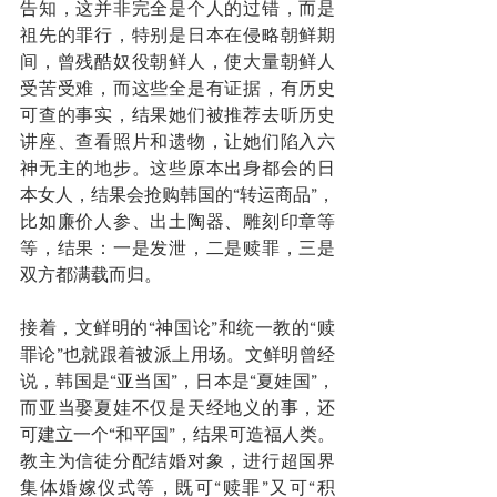
告知，这并非完全是个人的过错，而是
祖先的罪行，特别是日本在侵略朝鲜期
间，曾残酷奴役朝鲜人，使大量朝鲜人
受苦受难，而这些全是有证据，有历史
可查的事实，结果她们被推荐去听历史
讲座、查看照片和遗物，让她们陷入六
神无主的地步。这些原本出身都会的日
本女人，结果会抢购韩国的“转运商品”，
比如廉价人参、出土陶器、雕刻印章等
等，结果：一是发泄，二是赎罪，三是
双方都满载而归。
接着，文鲜明的“神国论”和统一教的“赎
罪论”也就跟着被派上用场。文鲜明曾经
说，韩国是“亚当国”，日本是“夏娃国”，
而亚当娶夏娃不仅是天经地义的事，还
可建立一个“和平国”，结果可造福人类。
教主为信徒分配结婚对象，进行超国界
集体婚嫁仪式等，既可“赎罪”又可“积