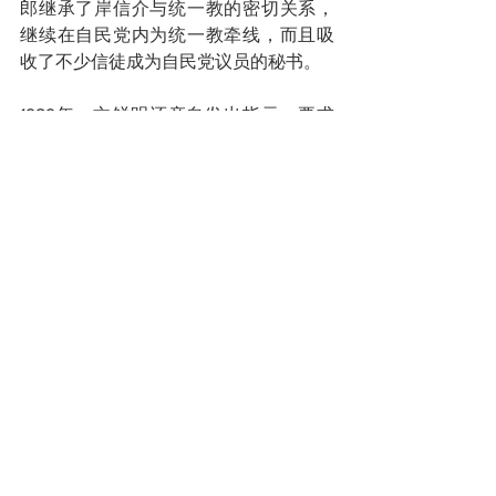
郎继承了岸信介与统一教的密切关系，
继续在自民党内为统一教牵线，而且吸
收了不少信徒成为自民党议员的秘书。
1989年，文鲜明还亲自发出指示：要求
统一教信徒支持以安倍晋太郎为中心的
自民党。次年，日本举行众议院选举，
自民党大胜，斩获了275个议席，统一教
遂在国会毗邻的酒店举行庆功宴，安倍
晋太郎以嘉宾身份出席，文鲜明又当场
许诺：要将安倍晋太郎送上首相宝座。
不过后来，安倍晋太郎突发恶疾逝世，
成为少数派阀首脑未能当上首相的例
子。
山上彻也刺杀安倍
这次刺杀安倍晋三的山上彻也，事实上
并非统一教教徒，而是统一教的受害者