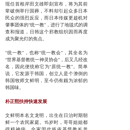
现任首相岸田文雄即刻宣布，将为其前
辈破例举行国葬，不料却引起众多日本
民众的强烈反应，而日本传媒更趁机对
肇事团体的“统一教”，进行了地毯式的调
查和报道，日韩这个邪教组织因而再度
成为聚光灯的焦点。
“统一教”，也称“统一教会”，其全名为
“世界基督教统一神灵协会”，后又几经改
名，因此便统称它为“原统一教”。简单
说，它发源于韩国，创立人是个潦倒的
韩国牧师文鲜明，至今仍有颇为浓郁的
韩国味。
朴正熙扶持快速发展
文鲜明本名文龙明，出生在日治时期朝
鲜一个农民家庭。15岁时，哥哥姐姐都
得精神病，全家因此皈依基督教长老