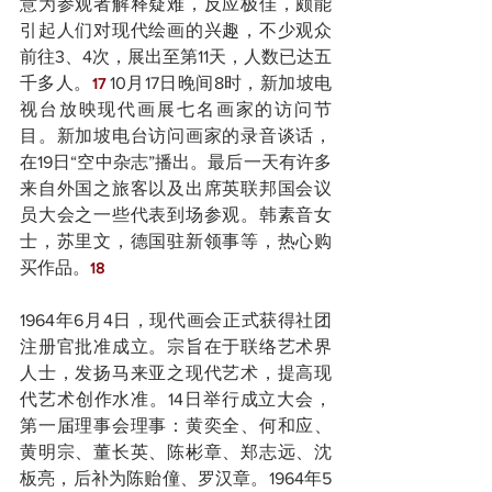
意为参观者解释疑难，反应极佳，颇能
引起人们对现代绘画的兴趣，不少观众
前往3、4次，展出至第11天，人数已达五
千多人。
 10月17日晚间8时，新加坡电
17
视台放映现代画展七名画家的访问节
目。新加坡电台访问画家的录音谈话，
在19日“空中杂志”播出。最后一天有许多
来自外国之旅客以及出席英联邦国会议
员大会之一些代表到场参观。韩素音女
士，苏里文，德国驻新领事等，热心购
买作品。
18
1964年6月4日，现代画会正式获得社团
注册官批准成立。宗旨在于联络艺术界
人士，发扬马来亚之现代艺术，提高现
代艺术创作水准。14日举行成立大会，
第一届理事会理事：黄奕全、何和应、
黄明宗、董长英、陈彬章、郑志远、沈
板亮，后补为陈贻僮、罗汉章。1964年5