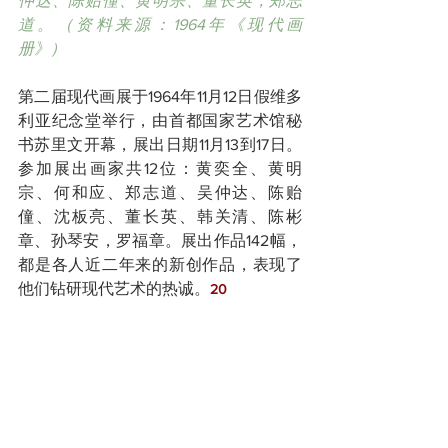
仲达、陈贻僮、黄明宗、董长英，郑志
道。（资料来源：1964年《现代画
册》）
第二届现代画展于1964年11月12日假维多
利亚纪念堂举行，由首都国家艺术馆秘
书苏里文开幕，展出日期11月13到17日。
参加展出画家共12位：黄奕全、黄明
宗、何和应、郑志道、吴仲达、陈贻
僮、沈板亮、董长英、韩关清、陈彬
章、孙琴安，罗福章。展出作品142幅，
都是各人近二年来的新创作品，表现了
他们钻研现代艺术的热诚。
20