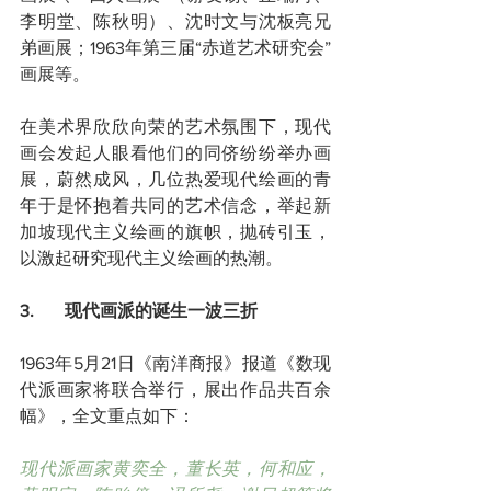
李明堂、陈秋明）、沈时文与沈板亮兄
弟画展；1963年第三届“赤道艺术研究会”
画展等。
在美术界欣欣向荣的艺术氛围下，现代
画会发起人眼看他们的同侪纷纷举办画
展，蔚然成风，几位热爱现代绘画的青
年于是怀抱着共同的艺术信念，举起新
加坡现代主义绘画的旗帜，抛砖引玉，
以激起研究现代主义绘画的热潮。
3.       现代画派的诞生一波三折
1963年5月21日《南洋商报》报道《数现
代派画家将联合举行，展出作品共百余
幅》，全文重点如下：
现代派画家黄奕全，董长英，何和应，