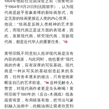
1964年他前往法国深造之前（按黄明宗
于1964年11月21日到法国留学），认为现
代画是超乎形象束缚的新绘画形式，肯
定无形的绘画更接近人类的内心世界。
他说：“绘画是反映人类精神的艺术形
式，而现代画正是这方面的表现者，因
此，发展现代画，研究现代画，宣扬现
代画，都是近代华人的重要任务。”
13
黄明宗既不同意别人批评现代画是没有
内容的画派，与此同时，他也要求“现代
画的作者，应有深厚的写实基础。现代
画是一种从写实的基础创造起来的东
西，任何舍本逐末的做法，只有使画家
断送自己的艺术前途。”
 这种见解令人
14
赞赏，对现代画作者更是当头棒喝！黄
明宗画于1961年的《后台•木偶戏》线条
疏密有度，布局错落有致，把书法与篆
刻融入油画中，此幅油画让观者欣赏到