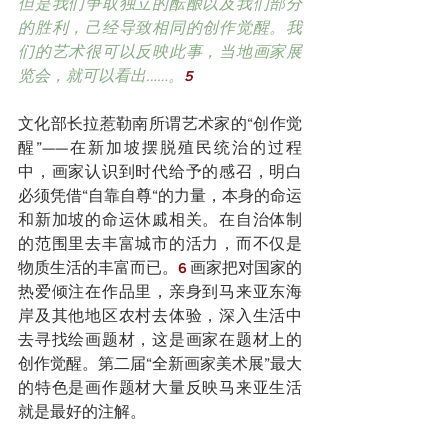
但是我们争取独立的酝酿以及我们部分
的胜利，己经导致相同的创作觉醒。我
们的艺术很可以反映此事，当地画家展
览会，就可以看出……。
5
文化部长拉惹勒南所谓艺术家的“创作觉
醒”——在新加坡摆脱殖民统治的过程
中，画家认识到时代给予的感召，明白
必须凭借“自靠自尊“的力量，本身的命运
和新加坡的命运休戚相关。在自治体制
的范围里去丰富城市的活力，而不仅是
物质生活的丰富而已。
画家把对国家的
6 
热爱倾注在作品里，亲身到马来亚东海
岸及其他地区农村去体验，深入生活中
去寻找绘画题材，这是画家在题材上的
创作觉醒。第二届“全新画家美术展”最大
的特色是画作题材大量反映马来亚生活
就是最好的注解。