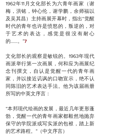
1962年11月文化部长为六青年画家（谢
梅，洪铭，钟心伦，谢学鹏，余师福以
及吴其昌）主持画展开幕时，指出“觉醒
时代的青年也许是愤怒的，叛逆的，对
于艺术的表达，感觉是很没有耐心
的……。”
7
文化部长的观察是敏锐的。1963年现代
画派举行第一次画展，何和应为画展纪
念刊撰文，自认是觉醒一代的青年画
家，并以接近讥讽的口吻宣示，绝不认
同陈旧的艺术表达手法。他为该届画册
所写的中英文序言：
“本邦现代绘画的发展，最近几年更形蓬
勃，觉醒一代的青年画家都毅然地抛弃
保守的学院派或写实派的包袱，踏上新
的艺术路程。”（中文序言）