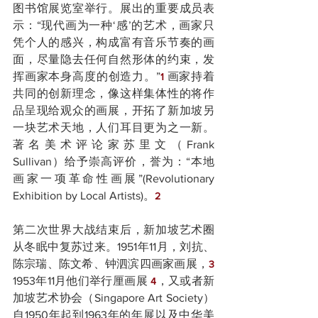
图书馆展览室举行。展出的重要成员表
示：“现代画为一种‘感’的艺术，画家只
凭个人的感兴，构成富有音乐节奏的画
面，尽量隐去任何自然形体的约束，发
挥画家本身高度的创造力。”
 画家持着
1
共同的创新理念，像这样集体性的将作
品呈现给观众的画展，开拓了新加坡另
一块艺术天地，人们耳目更为之一新。
著名美术评论家苏里文（Frank 
Sullivan）给予崇高评价，誉为：“本地
画家一项革命性画展”(Revolutionary 
Exhibition by Local Artists)。
2
第二次世界大战结束后，新加坡艺术圈
从冬眠中复苏过来。1951年11月，刘抗、
陈宗瑞、陈文希、钟泗滨四画家画展，
3
1953年11月他们举行厘画展 
，又或者新
4
加坡艺术协会（Singapore Art Society）
自1950年起到1963年的年展以及中华美