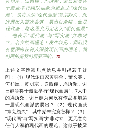
黄明宗，陈贻僮，冯所尧，谢日超等将
于最近举行纯以抽象为造意之“现代画
展”。负责人说“现代画派”筹划颇久，此
次展出为首次尝试，展出百余幅，全是
现代画，顾名思义乃定名为“现代画展”
……他表示“现代画”与“写实画”并非对
立。若在绘画理论上发生歧见，我们没
有意图向任何人灌输现代画的理论，我
们画的是我们所要画的。
10
上述文字透露几点信息并引起若干疑
问：（1）现代派画家黄奕全，董长英，
何和应，黄明宗，陈贻僮，冯所尧，谢
日超等将于最近举行“现代画展”，7人中
的冯所尧，谢日超为何没有作品参加第
一届现代画派的展出？（2）现代画派
“筹划颇久”，其中始末究竟怎样？（3）
“现代画”与“写实画”并非对立，更无意向
任何人灌输现代画的理论。这似乎披露