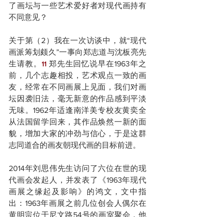
了画坛与一些艺术爱好者对现代画持有
不同意见？
关于第（2）我在一次访谈中，就“现代
画派筹划颇久”一事向郑志道与沈板亮先
生请教。
郑先生回忆说早在1963年之
11 
前，几个志趣相投，艺术观点一致的画
友，经常在不同画展上见面，我们对画
坛因袭旧法，毫无新意的作品感到平淡
无味。1962年适逢南洋美专校友黄奕全
从法国留学回来，其作品焕然一新的面
貌，增加大家的冲劲与信心，于是这群
志同道合的画友朝现代画的目标前进。
2014年刘思伟先生访问了六位在世的现
代画会发起人，并发表了《1963年现代
画展之缘起及影响》的鸿文，文中指
出：1963年画展之前几位创会人偶尔在
黄明宗位于尼文路54号的画室聚会，他