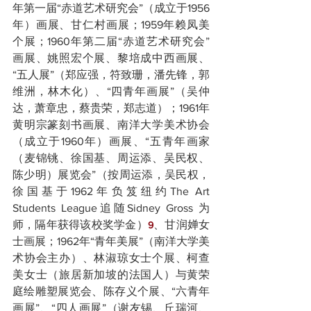
年第一届“赤道艺术研究会”（成立于1956 
年）画展、甘仁村画展；1959年赖凤美
个展；1960年第二届“赤道艺术研究会”
画展、姚照宏个展、黎培成中西画展、
“五人展”（郑应强，符致珊，潘先锋，郭
维洲，林木化）、“四青年画展”（吴仲
达，萧章忠，蔡贵荣，郑志道）；1961年
黄明宗篆刻书画展、南洋大学美术协会
（成立于1960年）画展、“五青年画家
（麦锦铫、徐国基、周运添、吴民权、
陈少明）展览会”（按周运添，吴民权，
徐国基于1962年负笈纽约The Art 
Students League追随Sidney Gross 为
师，隔年获得该校奖学金）
、甘润婵女
9
士画展；1962年“青年美展”（南洋大学美
术协会主办）、林淑琼女士个展、柯查
美女士（旅居新加坡的法国人）与黄荣
庭绘雕塑展览会、陈存义个展、“六青年
画展”、“四人画展”（谢友锡、丘瑞河、