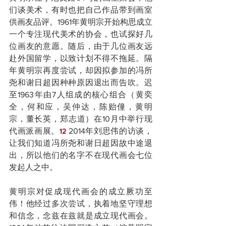
们谈美术，有时也把自己作品带到画室
供画友品评。1961年黄明宗开始构思成立
一个专注现代美术的协会，也试探好几
位画友的意愿。随后，由于几位画友远
赴外国留学，以致计划不得不拖延。隔
年黄明宗再度尝试，却因拟参加的冯所
尧和谢日超因种种原因退出而告吹。迟
至1963年由7人组成的核心组合（黄奕
全，何和应，吴仲达，陈贻僮，黄明
宗，董长英，郑志道）在10月中举行现
代画派画展。
 2014年刘思伟的访谈，
12
让我们知道冯所尧和谢日超因故中途退
出，所以他们的名字不在现代画会七位
发起人之中。
黄明宗对促成现代画会的成立厥功至
伟！他经过多次尝试，执着地坚守理想
和信念，念兹在兹就是成立现代画会。