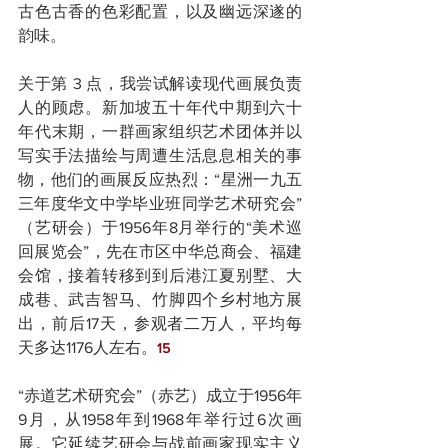
古色古香的色彩配置，以及幽远深遂的
韵味。
关于第 3 点，我尝试解读现代画展负责
人的顾虑。新加坡五十年代中期到六十
年代末期，一群画家组织艺术团体并以
写实手法描绘与周遭生活息息相关的事
物，他们的画展反应热烈：“星洲一九五
三年度华文中学毕业班同学艺术研究会”
（艺研会）于1956年8月举行的“美术巡
回展览会”，先在市区中华总商会、福建
会馆，接着转移到到后港江夏别墅、大
成巷、武吉智马、竹脚四个乡村地方展
出，前后17天，参观者二万人，平均每
天多达1176人左右。
15
“赤道艺术研究会”（赤艺）成立于1956年
9月，从1958年到1968年举行过6次画
展。它延续艺研会与战前画家现实主义