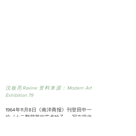
沈板亮Ravine 资料来源：Modern Art 
Exhibition 79
1964年11月8日《南洋商报》刊登田中一
的《十二颗萌芽的艺术种子——写在现代
画会第二届展出前》，文中介绍12位画
家的艺术特色：
21