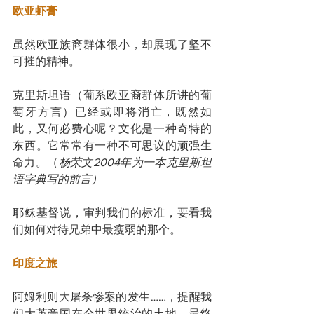
欧亚虾膏
虽然欧亚族裔群体很小，却展现了坚不
可摧的精神。
克里斯坦语（葡系欧亚裔群体所讲的葡
萄牙方言）已经或即将消亡，既然如
此，又何必费心呢？文化是一种奇特的
东西。它常常有一种不可思议的顽强生
命力。（
杨荣文2004年为一本克里斯坦
语字典写的前言）
耶稣基督说，审判我们的标准，要看我
们如何对待兄弟中最瘦弱的那个。
印度之旅
阿姆利则大屠杀惨案的发生……，提醒我
们大英帝国在全世界统治的土地，最终