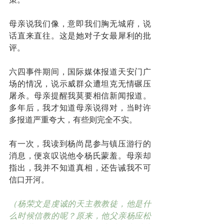
母亲说我们像，意即我们胸无城府，说
话直来直往。这是她对子女最犀利的批
评。
六四事件期间，国际媒体报道天安门广
场的情况，说示威群众遭坦克无情碾压
屠杀。母亲提醒我莫要相信新闻报道。
多年后，我才知道母亲说得对，当时许
多报道严重夸大，有些则完全不实。
有一次，我读到杨尚昆参与镇压游行的
消息，便哀叹说他令杨氏蒙羞。母亲却
指出，我并不知道真相，还告诫我不可
信口开河。
（杨荣文是虔诚的天主教教徒，他是什
么时候信教的呢？原来，他父亲杨应松