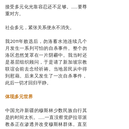
接受多元化光靠容忍还不足够。……要尊
重对方。
社会多元，紧张关系便永不消失。
我2011年败选后，勿洛蓄水池连续几个
月发生一系列可怕的自杀事件。整个勿
洛区忽然笼罩在一片阴霾中。我当时还
是基层组织顾问，于是请了新加坡宗教
联谊会前去念经祈祷。当地居民从中得
到慰藉。后来又发生了一次自杀事件，
此后一切才回归平静。
体现多元世界
中国允许新疆的穆斯林少数民族自行其
是的时间太长。……一直没察觉萨拉菲派
教条正在渗透并改变穆斯林群体。直至