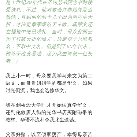
是上世纪30年代在圣约瑟书院念书时接
受洗礼，不过，他对教会并非始终那么
热忱，直到他的两个儿子因为热痉挛夭
折，才决定举家皈依天主教。杨荣文还
在襁褓中便已洗礼。当时，母亲鄞丽云
为了打破夭折的魔咒，决定孩子只取教
名，不取中文名。但是到了50年代末，
她终于改变看法，还为此去请教一位长
者。）
我上小一时，母亲要我学马来文为第二
语文，而哥哥姐姐学的都是华文。如果
时光倒流，我也会选修华文。
我在剑桥念大学时才开始认真学华文，
还到伦敦唐人街的光华书店买附磁带的
教材。华语不流利令我此生遗憾。
父亲好赌，以至倾家荡产，幸得母亲苦