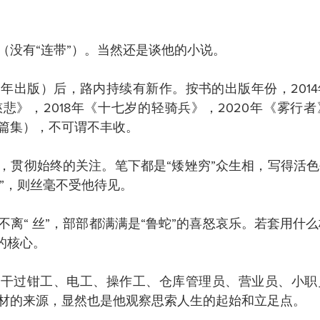
（没有“连带”）。当然还是谈他的小说。
13年出版）后，路内持续有新作。按书的出版年份，201
慈悲》，2018年《十七岁的轻骑兵》，2020年《雾行
篇集），不可谓不丰收。
，贯彻始终的关注。笔下都是“矮矬穷”众生相，写得活
全”，则丝毫不受他待见。
离“ 丝”，部部都满满是“鲁蛇”的喜怒哀乐。若套用什么核
的核心。
转干过钳工、电工、操作工、仓库管理员、营业员、小职
材的来源，显然也是他观察思索人生的起始和立足点。