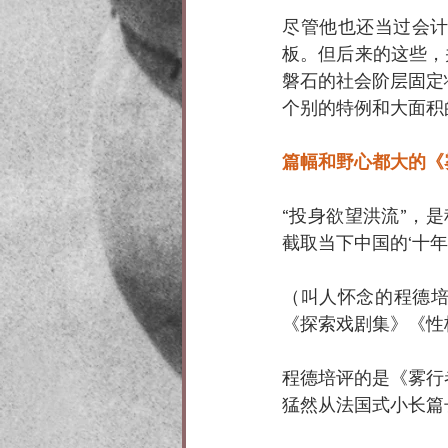
尽管他也还当过会
板。但后来的这些，
磐石的社会阶层固定
个别的特例和大面积
篇幅和野心都大的《
“投身欲望洪流”，
截取当下中国的‘十年
（叫人怀念的程德培
《探索戏剧集》《性
程德培评的是《雾行
猛然从法国式小长篇