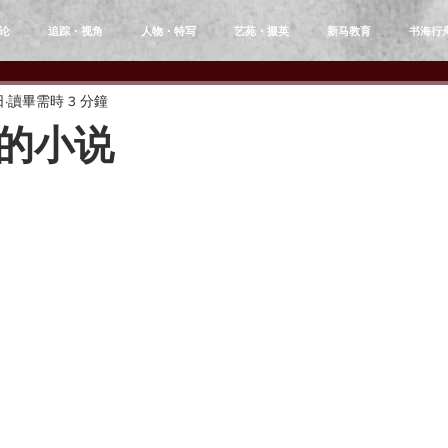
论
追踪・视角
人物・特写
艺苑・掇英
新马教育
书海行
日
讀畢需時 3 分鐘
的小说