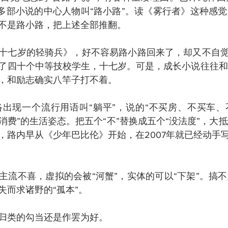
他多部小说的中心人物叫“路小路”。读《雾行者》这种感
不是路小路，把上述全部推翻。
十七岁的轻骑兵》，好不容易路小路回来了，却又不自觉
了四十个中等技校学生，十七岁。可是，成长小说往往和
，和励志确实八竿子打不着。
网络出现一个流行用语叫“躺平”，说的“不买房、不买车
消费”的生活姿态。把五个“不”替换成五个“没法度”，大
，路内早从《少年巴比伦》开始，在2007年就已经动手写
主流不喜，虚拟的会被“河蟹”，实体的可以“下架”。搞
失而求诸野的“孤本”。
归类的勾当还是作罢为好。