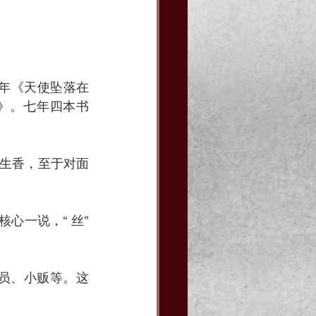
4年《天使坠落在
者》。七年四本书
色生香，至于对面
心一说，“ 丝”
员、小贩等。这