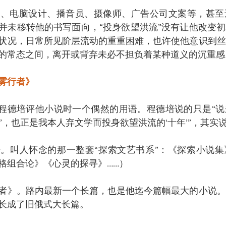
计、电脑设计、播音员、摄像师、广告公司文案等，甚至
并未移转他的书写面向，“投身欲望洪流”没有让他改变
状况，日常所见阶层流动的重重困难，也许使他意识到丝
的常态之间，离开或背弃未必不担负着某种道义的沉重感
雾行者》
是程德培评他小说时一个偶然的用语。程德培说的只是“
’，也正是我本人弃文学而投身欲望洪流的‘十年’”，其实
。叫人怀念的那一整套“探索文艺书系”：《探索小说集
格组合论》《心灵的探寻》……）
者》。路内最新一个长篇，也是他迄今篇幅最大的小说。
长成了旧俄式大长篇。