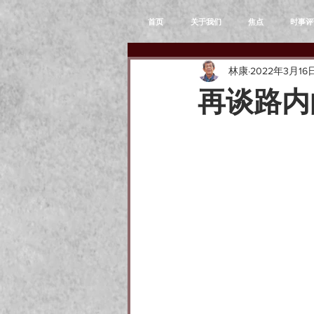
首页
关于我们
焦点
时事评
林康
2022年3月16
再谈路内