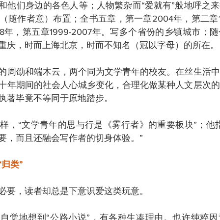
和他们身边的各色人等；人物繁杂而“爱就有”般地呼之
（随作者意）布置；全书五章，第一章2004年，第二章1
008年，第五章1999-2007年。写多个省份的乡镇城市
重庆，时而上海北京，时而不知名（冠以字母）的所在。
的周劭和端木云，两个同为文学青年的校友。在丝生活中
十年期间的社会人心城乡变化，合理化做某种人文层次的
执著毕竟不等同于原地踏步。
样，“文学青年的思与行是《雾行者》的重要板块”；他
要，而且还融会写作者的切身体验。”
归类”
必要，读者却总是下意识爱这类玩意。
自觉地想到“公路小说”，有各种生凑理由。也许纯粹因