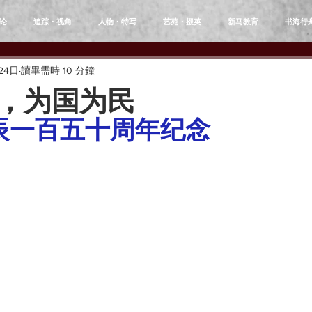
论
追踪・视角
人物・特写
艺苑・掇英
新马教育
书海行
24日
讀畢需時 10 分鐘
，为国为民
辰一百五十周年纪念