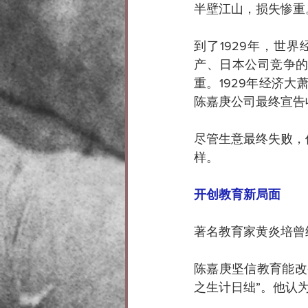
半壁江山，损失惨重
到了1929年，世
产、日本公司竞争
重。1929年经济
陈嘉庚公司最终宣告
尽管生意最终失败，
样。
开创教育新局面
著名教育家黄炎培曾
陈嘉庚坚信教育能改
之生计日绌”。他认