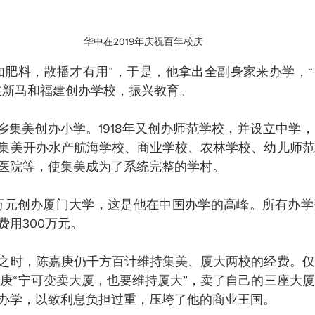
华中在2019年庆祝百年校庆
如肥料，散播才有用”，于是，他拿出全副身家来办学，
在新马和福建创办学校，振兴教育。
家乡集美创办小学。1918年又创办师范学校，并设立中学
集美开办水产航海学校、商业学校、农林学校、幼儿师范
医院等，使集美成为了系统完整的学村。
100万元创办厦门大学，这是他在中国办学的高峰。所有办
费用300万元。
之时，陈嘉庚仍千方百计维持集美、厦大两校的经费。仅
嘉庚“宁可变卖大厦，也要维持厦大”，卖了自己的三座大
办学，以致利息负担过重，压垮了他的商业王国。