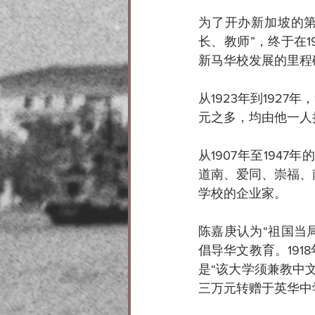
为了开办新加坡的
长、教师”，终于在
新马华校发展的里程
从1923年到192
元之多，均由他一人
从1907年至194
道南、爱同、崇福、
学校的企业家。
陈嘉庚认为“祖国当局
倡导华文教育。19
是“该大学须兼教中
三万元转赠于英华中