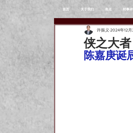
首页
关于我们
焦点
时事评
许振义
2024年12月
侠之大者
陈嘉庚诞