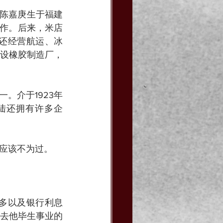
，陈嘉庚生于福建
工作。后来，米店
，还经营航运、冰
设橡胶制造厂，
。介于1923年
陆还拥有许多企
应该不为过。
过多以及银行利息
烧去他毕生事业的