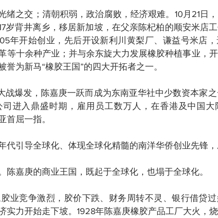
、光绪之交；清朝积弱，政治腐败，经济艰难。10月21日
17岁背井离乡，移居新加坡，在父亲陈杞柏的顺安米店
905年开始创业，先后开设新利川黄梨厂、谦益号米店
革等十余种产业；并与余东旋大力发展橡胶种植事业，开
被誉为新马“橡胶王国”的四大开拓者之一。
界大战爆发，陈嘉庚一跃而成为东南亚华社中少数资本家之一
庚公司进入鼎盛时期，雇用员工数万人，在香港及中国大
亚首屈一指。
年代引导全球化、体现全球化精髓的南洋华侨创业先锋，
。陈嘉庚的商业王国，既起于全球化，也塌于全球化。
于橡胶业竞争激烈，胶价下跌、财务周转不灵、银行借贷
济实力开始走下坡。1928年陈嘉庚橡胶产品工厂大火，