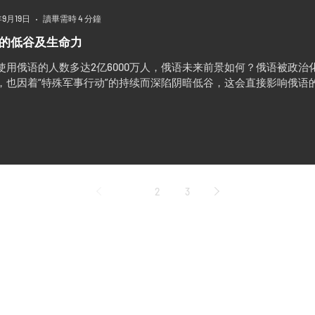
年9月19日
讀畢需時 4 分鐘
的低谷及生命力
使用俄语的人数多达2亿6000万人，俄语未来前景如何？俄语被政
，也因着“特殊军事行动”的持续而深陷阴暗低谷，这会直接影响俄语
1
2
3
怡和世纪编辑部
Ee Hoe Hean Club
43 Bukit Pasoh Road