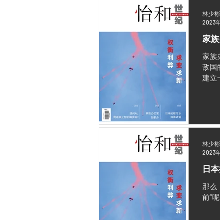
林少彬
2023
家族
家族
敌国的
建立
林少彬
2023
日本
那么
前”