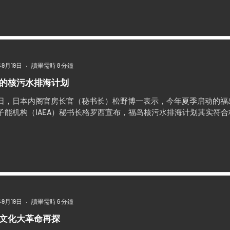
年9月19日
讀畢需時 8 分鐘
的核污水排海计划
3日，日本内阁官房长官（秘书长）松野博一表示，今年夏季启动的福
子能机构（IAEA）秘书长格罗西宣布，福岛核污水排海计划其实符
年9月19日
讀畢需時 6 分鐘
文化大革命再探