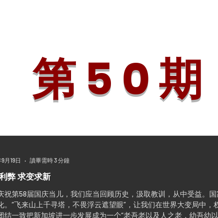
论
追踪・视角
人物・特写
艺苑・掇英
新马教育
书海行
第 5 0 期
年9月19日
讀畢需時 3 分鐘
利弊 求变求新
庆祝第58届国庆当儿，我们应当回顾历史，汲取教训，从中受益。
化。“飞来山上千寻塔，不畏浮云遮望眼”，让我们在世界大变局中，
团结一致把新加坡进一步发展成为一个“老吾老以及人之老，幼吾幼以