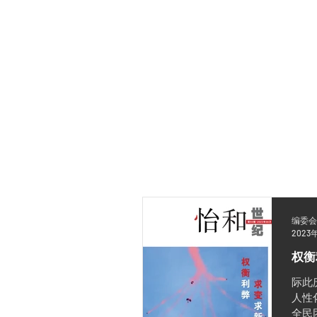
首页
关于我们
焦点
时事评
编委会
2023
权衡
际此
人性
全民