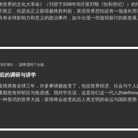
美世界的文化大革命》（刊登于2018年10月第37期《怡和世纪》）
不胜正，但是在正义获得最终胜利前，英语世界恐怕还有一场漫长而
具有全球影响力和意义的政治事件，如今出现一些值得探讨的新发展
年9月19日
讀畢需時 7 分鐘
后的调研与讲学
疫情席卷全球三年，许多事情都改变了，包括世界经济、社会与个人
重都患有抑郁症与焦虑感。我对学生说，这是你们这一代人的defining
一种形式的世界大战；疫情将会改变此后人类文明的命运与国际形势