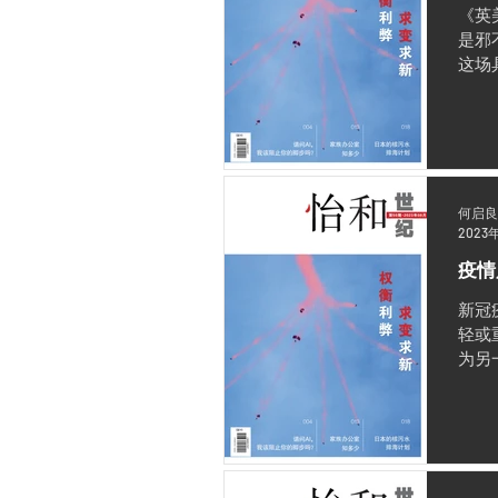
《英
是邪
这场
何启良
2023
疫情
新冠
轻或
为另