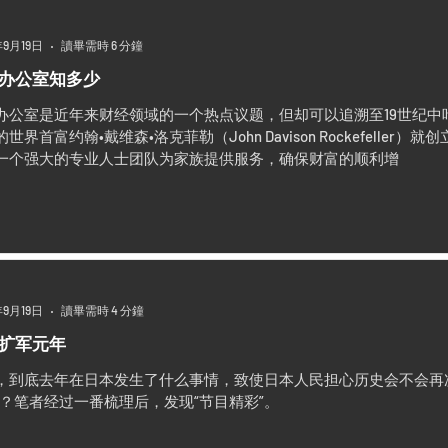
年9月19日
讀畢需時 6 分鐘
办公室知多少
办公室是近年来财经领域的一个热点议题，但却可以追溯至19世纪中叶
世界首富约翰•戴维森•洛克菲勒（John Davison Rockefelle
一个强大的专业人士团队为家族提供服务，确保财富的顺利增
年9月19日
讀畢需時 4 分鐘
扩军元年
，到底去年在日本发生了什么事情，致使日本人民担心历史会不会再
呢？笔者经过一番梳理后，发现“节目精彩”。