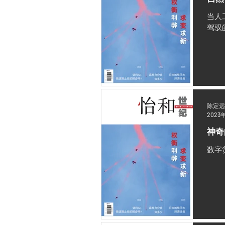
当人
驾驭
陈定远
2023
神奇
数字