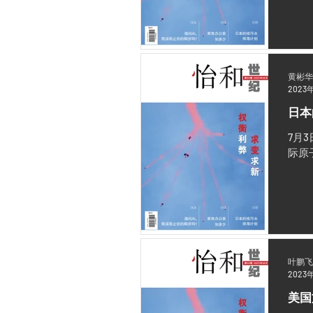
黄彬华
2023
日本
7月
际原
叶鹏飞
2023
美国