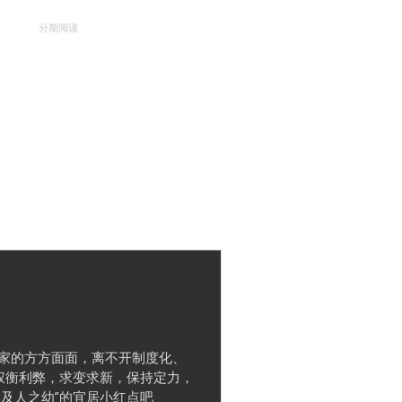
舟
分期阅读
订阅怡和世纪
全部文章
国家的方方面面，离不开制度化、
权衡利弊，求变求新，保持定力，
及人之幼”的宜居小红点吧