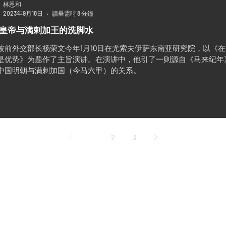
林恩和
2023年9月18日
讀畢需時 8 分鐘
皇帝与满剌加王的洗脚水
坡前外交部长杨荣文今年1月10日在尤索夫伊萨东南亚研究院，以《
是优势》为题作了主旨演讲。在演讲中，他引了一则源自《马来纪年》（Sej
中国明朝与满剌加国（今马六甲）的关系。
1
2
3
怡和世纪编辑部
Ee Hoe Hean Club
43 Bukit Pasoh Road