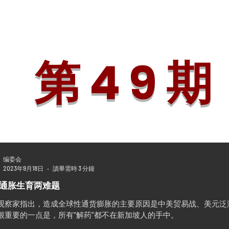
论
追踪・视角
人物・特写
艺苑・掇英
新马教育
书海行
第 4 9 期
编委会
2023年9月18日
讀畢需時 3 分鐘
通胀生育两难题
观察家指出，造成全球性通货膨胀的主要原因是中美贸易战、美元泛
很重要的一点是，所有“解药”都不在新加坡人的手中。