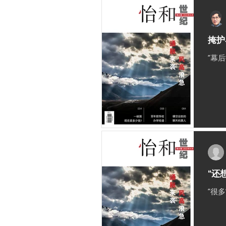
掩护
“幕
“还
“很