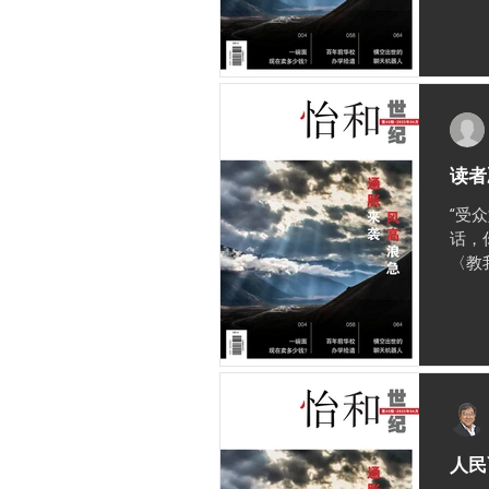
读者
“受
话，
〈教
人民