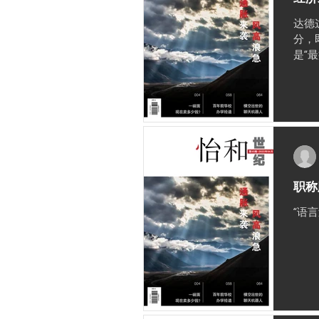
达德这
分，
是“
职称
“语