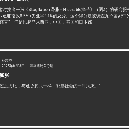
时拉出一张《Stagflation 滞胀 = Miserable痛苦》（图3）的研
即通胀指数6.5%+失业率2.1%的总分。这个得分是被调查九个国家
最痛苦”，但是比起马来西亚，中国，泰国和日本都
林高丕
2023年9月18日
讀畢需時 3 分鐘
膨胀
言过度膨胀，与通货膨胀一样，都是社会的一种病态。”