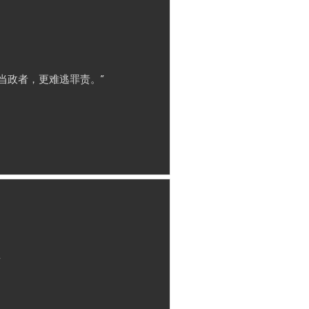
当政者，更难逃罪责。”
”