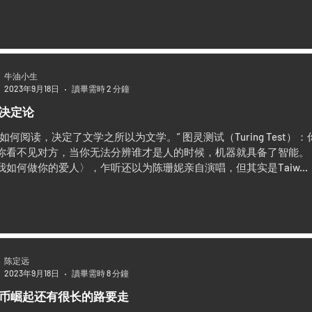
牛油小生
2023年9月18日
讀畢需時 2 分鐘
决定论
众如何阅读，决定了文学之所以为文学。” 图灵测试（Turing Tes
你看不见对方，当你无法分辨谁才是人的时候，机器就具备了智能。 
我如何做你的爱人〉，乍听还以为陈珊妮亲自演唱，但其实是Taiw...
陈定远
2023年9月18日
讀畢需時 8 分鐘
币崛起还有很长的路要走