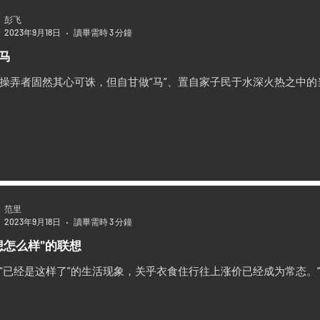
彭飞
2023年9月18日
讀畢需時 3 分鐘
马
后操弄者固然其心可诛，但自甘做“马”、置自家子民于水深火热之中的
范里
2023年9月18日
讀畢需時 3 分鐘
想怎么样”的联想
多“已经是这样了”的生活现象，关乎衣食住行往上涨价已经成为常态。