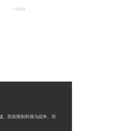
舟
分期阅读
订阅怡和世纪
全部文章
滥、防疫限制和俄乌战争。而