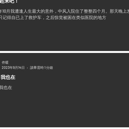
起来吧！
21年10月我遭逢人生最大的意外，中风入院住了整整四个月。那天晚
只记得自已上了救护车，之后惊觉被困在类似医院的地方
佟暖
2023年9月14日
讀畢需時 1 分鐘
 我也在
 我也在