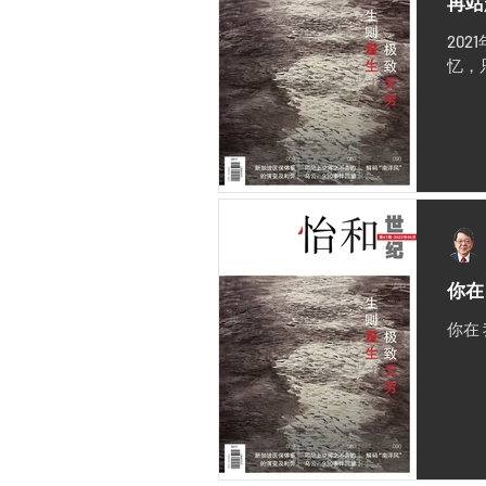
再站
20
忆，
你在
你在