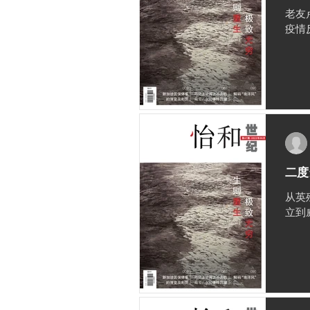
老友
疫情
二度
从英
立到