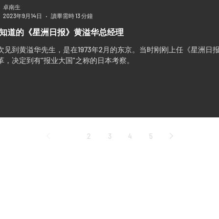
卓南生
2023年9月14日
讀畢需時 13 分鐘
知道的《星洲日报》黄溢华总经理
次见到黄溢华先生，是在1973年2月的东京。当时刚刚上任《星洲日
革，决定到有“报业大国”之称的日本考察。
1
2
3
4
5
怡和世纪编辑部
Ee Hoe Hean Club
43 Bukit Pasoh Road