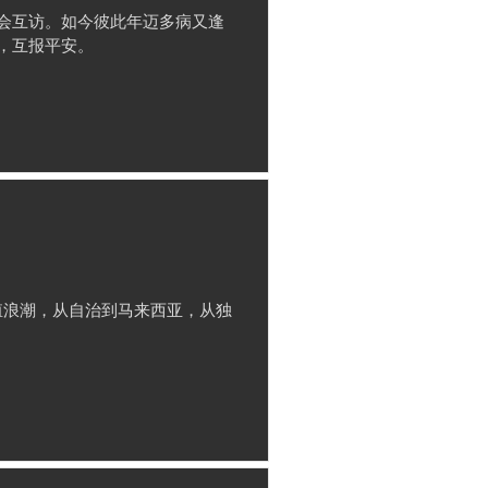
会互访。如今彼此年迈多病又逢
，互报平安。
殖浪潮，从自治到马来西亚，从独