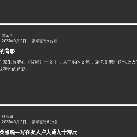
陈家喜
2023年9月14日
讀畢需時 4 分鐘
的背影
作家朱自清在《背影》一文中，以平实的文笔，回忆父亲护送他上火
以忘怀的背影。
林清如
2023年9月14日
讀畢需時 8 分鐘
桑榆晚—写在友人卢大通九十寿辰