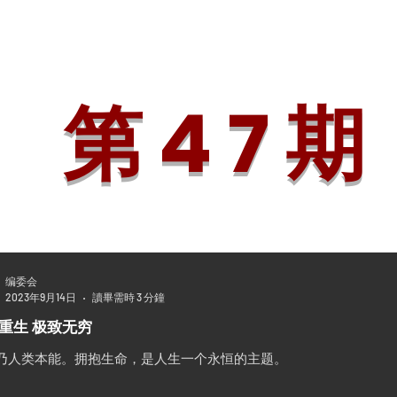
论
追踪・视角
人物・特写
艺苑・掇英
新马教育
书海行
第 4 7 期
编委会
2023年9月14日
讀畢需時 3 分鐘
重生 极致无穷
乃人类本能。拥抱生命，是人生一个永恒的主题。