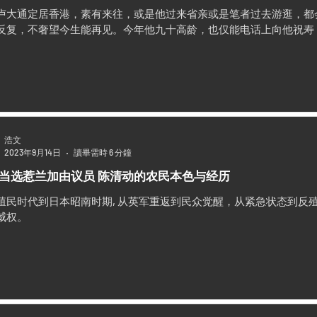
卢大通定居香港，素有来往，或是他过来省亲或是笔者过去游逛，都
反复，不奢望今生能再见。今年他九十高龄，也仅能电话上向他祝寿
浩文
2023年9月14日
讀畢需時 6 分鐘
当选惹兰加由议员 陈清动的农民本色与经历
殖民时代到日本昭南时期, 从英军重返到民众觉醒，从紧急状态到反
威权。