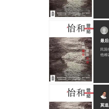
最后
民国
他难
莫道