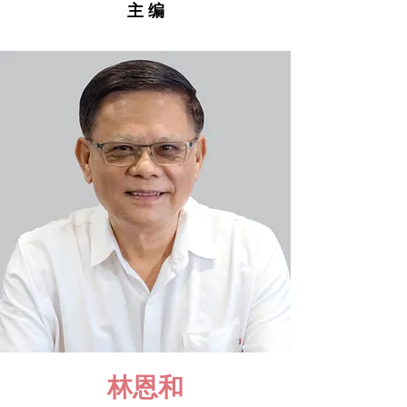
主 编
林恩和