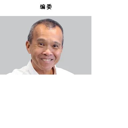
编 委
谢 声 群