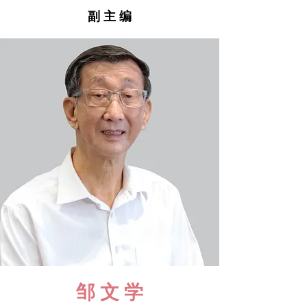
副 主 编
邹 文 学