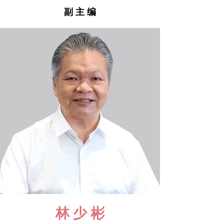
副 主 编
林 少 彬