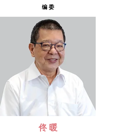
编 委
佟 暖