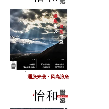
通胀来袭・风高浪急