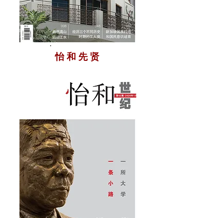
怡 和 先 贤