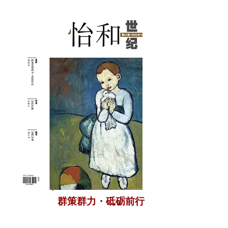
群策群力・砥砺前行