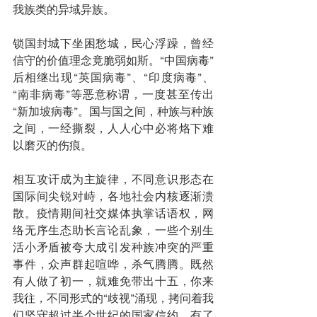
我族类的异域异族。
锁国封城下坐困愁城，民心浮躁，曾经
信守的价值理念竟脆弱如斯。“中国病毒”
后相继出现“英国病毒”、“印度病毒”、
“南非病毒”等恶意称谓，一度甚至传出
“新加坡病毒”。国与国之间，种族与种族
之间，一经撕裂，人人心中必将烙下难
以磨灭的伤痕。
相互攻讦成为主旋律，不同意识形态在
国际间尖锐对峙，各地社会内核逐渐溃
散。疫情期间社交媒体执掌话语权，网
络无序生态助长言论乱象，一些个别生
活小矛盾被夸大成引发种族冲突的严重
事件，众声群起喧哗，杀气腾腾。既然
有人做了初一，就难免带出十五，你来
我往，不同形式的“歧视”涌现，拷问着我
们坚守超过半个世纪的国家信约。有了