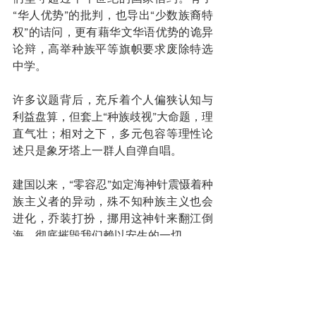
“华人优势”的批判，也导出“少数族裔特
权”的诘问，更有藉华文华语优势的诡异
论辩，高举种族平等旗帜要求废除特选
中学。
许多议题背后，充斥着个人偏狭认知与
利益盘算，但套上“种族歧视”大命题，理
直气壮；相对之下，多元包容等理性论
述只是象牙塔上一群人自弹自唱。
建国以来，“零容忍”如定海神针震慑着种
族主义者的异动，殊不知种族主义也会
进化，乔装打扮，挪用这神针来翻江倒
海，彻底摧毁我们赖以安生的一切。
作者为本地作家