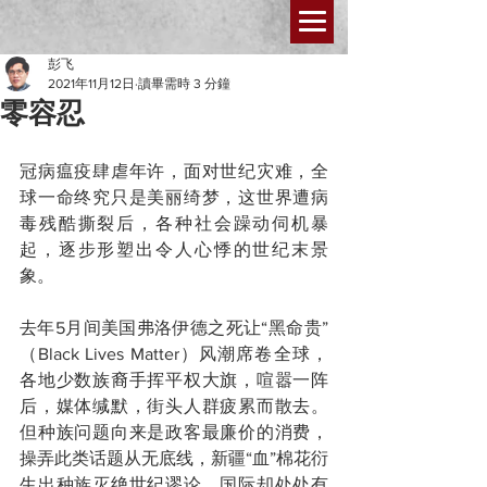
彭飞
2021年11月12日
讀畢需時 3 分鐘
零容忍
冠病瘟疫肆虐年许，面对世纪灾难，全
球一命终究只是美丽绮梦，这世界遭病
毒残酷撕裂后，各种社会躁动伺机暴
起，逐步形塑出令人心悸的世纪末景
象。
去年5月间美国弗洛伊德之死让“黑命贵”
（Black Lives Matter）风潮席卷全球，
各地少数族裔手挥平权大旗，喧嚣一阵
后，媒体缄默，街头人群疲累而散去。
但种族问题向来是政客最廉价的消费，
操弄此类话题从无底线，新疆“血”棉花衍
生出种族灭绝世纪谬论，国际却处处有