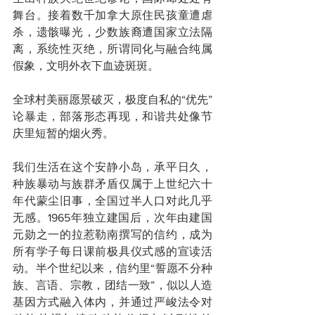
舞台。接着数千加拿大原住民孩童遭虐
杀，遗骸曝光，少数族裔遭国家立法隔
离，系统性灭绝，所谓同化与融合纯属
假象，文明外衣下血迹斑斑。
全球村美丽愿景破灭，极度自私的“优先”
论暴走，部落形态再现，和谐共处像节
庆里短暂的烟火秀。
我们生活在这个安静小岛，承平日久，
种族暴动与族群矛盾仅属于上世纪六十
年代蒙尘旧事，全国过半人口对此几乎
无感。1965年独立建国后，次年由建国
元勋之一的拉惹勒南撰写的信约，成为
所有学子每日课前极具仪式感的宣读活
动。半个世纪以来，信约里“誓愿不分种
族、言语、宗教，团结一致”，似以人造
基因方式融入体内，并通过严峻法令对