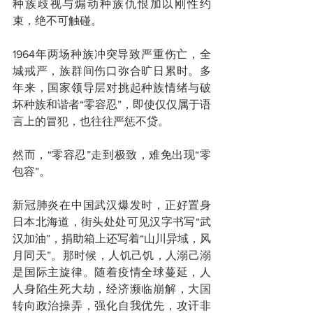
种族歧视与煽动种族仇恨加以刚性约
束，绝不可触碰。
1964年两场种族冲突导致严重伤亡，全
城戒严，族群间伤口弥合旷日累时。多
年来，国家领导层对挑起种族情绪与破
坏种族和谐者“零容忍”，即使仅仅属于语
言上的冒犯，也往往严惩不贷。
然而，“零容忍”走到极致，难免出现“零
包容”。
新冠肺炎在中国武汉爆发时，正好置身
日本北海道，街头处处可见汉字书写“武
汉加油”，捐助箱上还写着“山川异域，风
月同天”。那时候，人饥己饥，人溺己溺
是国际主旋律。随着疫情全球蔓延，人
人身陷生死大劫，经济濒临崩解，大国
转向政治操弄，强化自我优先，攻讦非