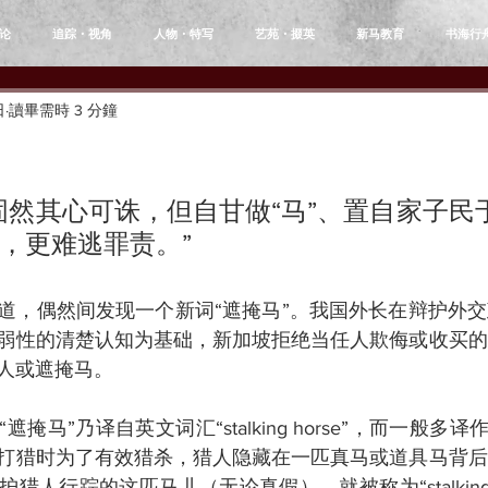
论
追踪・视角
人物・特写
艺苑・掇英
新马教育
书海行
日
讀畢需時 3 分鐘
固然其心可诛，但自甘做“马”、置自家子民
，更难逃罪责。”
道，偶然间发现一个新词“遮掩马”。我国外长在辩护外
弱性的清楚认知为基础，新加坡拒绝当任人欺侮或收买的
人或遮掩马。
掩马”乃译自英文词汇“stalking horse”，而一般多译
打猎时为了有效猎杀，猎人隐藏在一匹真马或道具马背后
人行踪的这匹马儿（无论真假），就被称为“stalking h