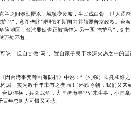
克兰之间惨烈厮杀，城镇变废墟，生民成白骨，世人逐渐
掩护马”，意图借此削弱俄罗斯国力并颠覆普京政权。台
危险地区，台湾显然也正被操作为另一匹“掩护马”，剑
球万劫不复。
可诛，但自甘做“马”、置自家子民于水深火热之中的当
年在《因台湾事变筹画海防折》中说：“（列强）阳托和好
构煽，实为数千年未有之变局！”环顾今朝，我们又来到
，合纵连横，兵凶战危，大国跨海寻“马”来生事，小国
界千百年总叫人可恨又可悲。