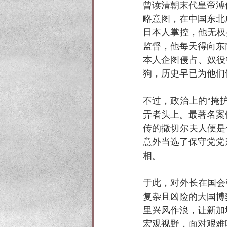
曾读清朝末代皇帝溥
略意图，在中国东北
日本人掌控，他无权
监督，他每天得向东
本人企图侵占、奴役
狗，历史早已为他们
不过，政治上的“掩
弄者头上。最著名案
传的撒切尔夫人便是
意外当选了保守党党
相。
于此，对外长在国会
复杂且凶险的大国博
里兴风作浪，让新加
宏观视野，面对艰难