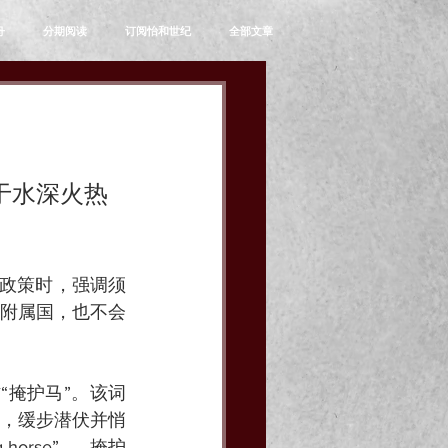
舟
分期阅读
订阅怡和世纪
全部文章
于水深火热
交政策时，强调须
附属国，也不会
作“掩护马”。该词
，缓步潜伏并悄
orse”——掩护