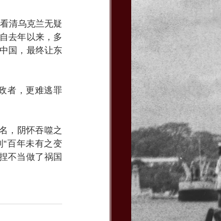
看清乌克兰无疑
海自去年以来，多
指中国，最终让东
政者，更难逃罪
之名，阴怀吞噬之
“百年未有之变
拿捏不当做了祸国