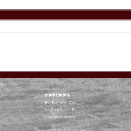
怡和世纪编辑部
Ee Hoe Hean Club
43 Bukit Pasoh Road
Singapore 089856
Copyright © 2021
Yihe Shiji
All Rights Reserved