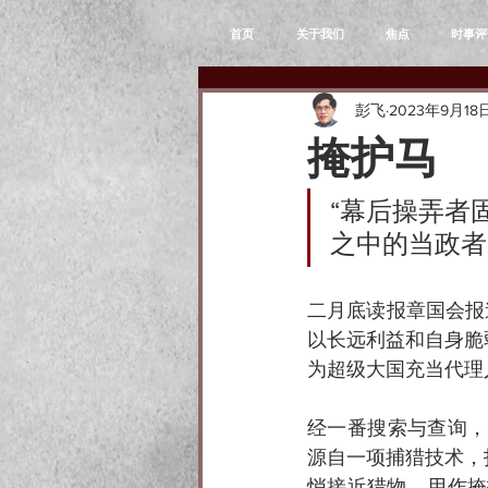
首页
关于我们
焦点
时事评
彭飞
2023年9月18
掩护马
“幕后操弄者
之中的当政者
二月底读报章国会报
以长远利益和自身脆
为超级大国充当代理
经一番搜索与查询，“遮
源自一项捕猎技术，
悄接近猎物。用作掩护猎