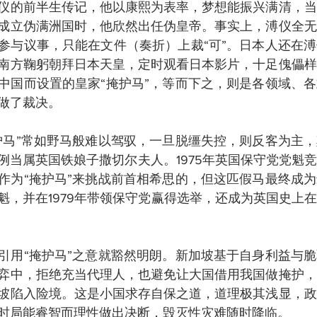
仪的前半生传记，他以康熙为表率，梦想能振兴满清，当
成立伪满洲国时，他欣然出任伪皇帝。事实上，溥仪全无
参与议事，只能在文件（奏折）上裁“可”。日本人还在
南方鞠躬朝拜日本天皇，定时观看日本影片，十足傀儡样
中国而设置的皇家“掩护马”，等而下之，则是各领域、
做了裁决。
护马”常如野马般难以驾驭，一旦脱缰失控，则反客为主
例当属英国铁娘子撒切尔夫人。1975年英国保守党党魁
作为“掩护马”来挑战前首相希思的，但这匹假马最终成
魁，并在1979年带领保守党赢得选举，还成为英国史上
引用“掩护马”之意就豁然明朗。新加坡基于自身利益与
弈中，拒绝充当代理人，也避免让大国借用我国做掩护，
坡陷入险境。这是小国求存自保之道，道理极其浅显，政
时局能睿智而理性做出决断，毁灭性灾难随时降临。