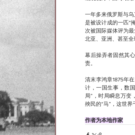
一年多来俄罗斯与乌
是被设计成的一匹“
次被国际媒体评为最
北亚、亚洲、甚至全
幕后操弄者固然其心
责。
清末李鸿章1875
计，一国生事，数国
局”，时局瞬息万变
殃民的“马”，这世
作者为本地作家