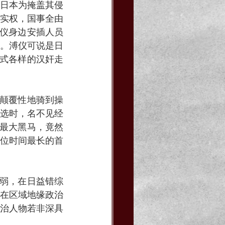
日本为掩盖其侵
实权，国事全由
溥仪身边安插人员
。溥仪可说是日
各式各样的汉奸走
，颠覆性地骑到操
竞选时，名不见经
为最大黑马，竟然
在位时间最长的首
脆弱，在日益错综
在区域地缘政治
治人物若非深具