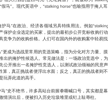
马”。现代英语中，“stalking horse”也喻指用于掩
马”在政治、经济各领域另具特殊用法。例如“stalking ho
产保护企业选定的买家，提出的最初步公开竞标收购行动
具竞争力的收购价格。人们可在国内外的收购案中轻易找
马”更成为选战里常用的竞选策略，指为分化对方力量、
推出的掩护性候选人。常见做法是：一场政治竞选中，为
先公开推出一名掩护性竞选人，以测试政治领袖的民意声
小胜算，真正挑战者便浮出水面；反之，真正的挑战者则
是玩弄此道的高手。
护马”史不绝书，许多高站台前握拳嘶喊口号，其实都是
激情演出后，便被扫入历史垃圾堆里或钉上耻辱柱。