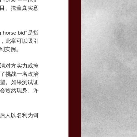
人耳目、掩盖真实意
rse bid”是指
，此举可以吸引
到实例。
摸清对方实力或掩
了挑战一名政治
望。如果测试证
不会贸然现身。许
幕后人以名利为饵