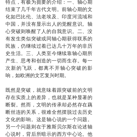
特点，有极为扼要的介绍：一、轴心期
结束了几千年古代文明。前轴心期的文
化如巴比伦、法老埃及、印度河流域和
中国，并没有显示出人的觉醒意识。轴
心突破则唤醒了人的自我意识。二、没
有发生类似突破或同轴心期获得联系的
民族，仍继续过着已达几十万年的非历
史生活。三、人类至今继续靠轴心期所
产生、思考和创造的一切而生存。每一
次新的飞跃，都离不开轴心突破的影
响，如欧洲的文艺复兴时期。
既然是突破，就意味着跟突破前的文明
存在实质上的差异，也就是某种显著的
断裂。然而，文明的传承却必然存在藕
断丝连的关系，很难全然摆脱过去历史
文化的影响。这是轴心说的一个问题。
另一个问题则在于雅斯贝尔斯在论述轴
心说时，背后所暗示的西方中心论。他