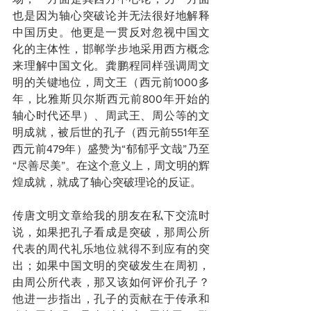
也是因为轴心突破论并无法很好地解释
中国历史。他更是一贯反对忽视中国文
化的主体性，邯郸学步地采用西方概念
来理解中国文化。龚鹏程同样强调周文
明的关键地位，周文王（西元前1000多
年，比雅斯贝尔斯西元前800年开始的
轴心时代还早）、周武王、周公等的文
明成就，被后世的孔子（西元前551年至
西元前479年）盛赞为“郁郁乎文哉”乃至
“尽善尽美”。在这个意义上，周文明的辉
煌成就，就成了轴心突破理论的反证。
传唐文明文章给我的朋友在私下交流时
说，如果把孔子看成是突破，那周公所
代表的周代礼乐地位就得不到应有的突
出；如果中国文明的突破发生在周初，
由周公所代表，那又该如何评价孔子？
他进一步指出，孔子的贡献在于传承和