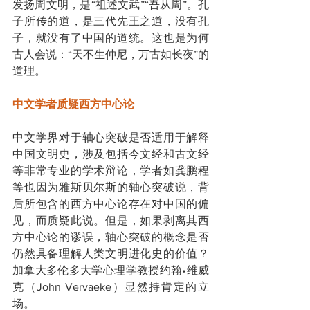
发扬周文明，是“祖述文武”“吾从周”。孔
子所传的道，是三代先王之道，没有孔
子，就没有了中国的道统。这也是为何
古人会说：“天不生仲尼，万古如长夜”的
道理。
中文学者质疑西方中心论
中文学界对于轴心突破是否适用于解释
中国文明史，涉及包括今文经和古文经
等非常专业的学术辩论，学者如龚鹏程
等也因为雅斯贝尔斯的轴心突破说，背
后所包含的西方中心论存在对中国的偏
见，而质疑此说。但是，如果剥离其西
方中心论的谬误，轴心突破的概念是否
仍然具备理解人类文明进化史的价值？
加拿大多伦多大学心理学教授约翰•维威
克（John Vervaeke）显然持肯定的立
场。