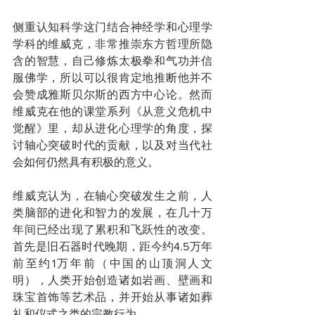
侧重认知科学这门结合神经学和心理学
学科的维威克，非常推崇东方哲理所隐
含的智慧，自己修炼太极拳和气功并信
服佛学，所以可以很肯定地推断他并不
会赞成雅斯贝尔斯的西方中心论。然而
维威克在他的课堂系列《从意义危机中
觉醒》里，却从进化心理学的角度，探
讨轴心突破时代的贡献，以及对当代社
会如何仍然具有积极的意义。
维威克认为，在轴心突破发生之前，人
类脑部的进化和智力的发展，在几十万
年间已经出现了累积和飞跃性的改变。
首先是旧石器时代晚期，距今约4.5万年
前至约1万年前（中国的山顶洞人文
明），人类开始创造诸如岩画、壁画和
珠宝首饰等艺术品，并开始从事诸如葬
礼和仪式之类的宗教行为。