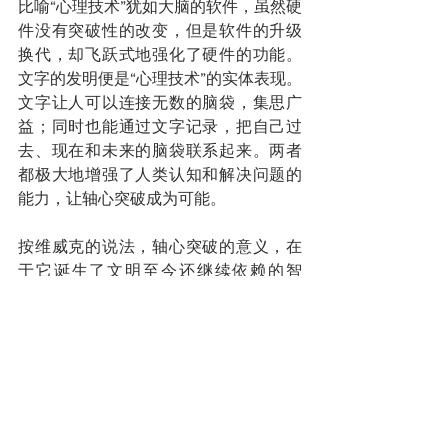
比喻“心理技术”犹如大脑的软件，虽然硬
件没有突破性的改变，但是软件的升级
换代，却飞跃式地强化了硬件的功能。
文字的发明便是“心理技术”的实体表现。
文字让人可以连接无数的脑袋，集思广
益；同时也能通过文字记录，把自己过
去、现在和未来的脑袋联系起来。两者
都极大地增强了人类认知和解决问题的
能力，让轴心突破成为可能。
按维威克的说法，轴心突破的意义，在
于它诞生了文明至今还继续依赖的智
慧。这些智慧，主要就是教导人们避免
自欺欺人的本领。佛教要人们破除我
执、《道德经》说“知人者智，自知者
明”、孔子“人不知而不愠”等提示，都在
强调这方面的智慧，而且他们都不约而
同地认为，智慧是能够从修、练、学、
习等方式获得，是一种“实践的知”