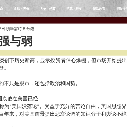
论
追踪・视角
人物・特写
艺苑・掇英
新马教育
书海行
12日
讀畢需時 5 分鐘
强与弱
屡创下历史新高，显示投资者信心爆棚，但市场开始提出
盘。
的不只是股市，还包括政治和国势。
定美国衰败在美国已经
称为“美国没落论”。受益于充分的言论自由，美国思想
百年来，对美国前景提出悲哀论调的知识分子和舆论不绝