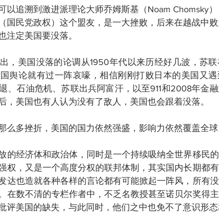
以追溯到激进派理论大师乔姆斯基（Noam Chomsky
（国民党政权）这个盟友，是一大挫败，后来在越战中败
也注定美国要没落。
出，美国没落的论调从1950年代以来历经好几波，苏联在
美国舆论就有过一阵哀嚎，相信刚刚打败日本的美国又遇
退、石油危机、苏联出兵阿富汗，以至911和2008年金
后，美国也有人认为没有了敌人，美国也会跟着没落。
那么多挫折，美国的国力依然强盛，影响力依然覆盖全球
放的经济体和政治体，同时是一个持续吸纳全世界移民的
强权，又是一个高度分权的联邦体制，其实国内长期都有
发达也造就各种各样的言论都有可能掀起一阵风，所有没
。在数不清的专栏作者中，不乏名教授甚至诺贝尔奖得主
批评美国的缺失，与此同时，他们之中也免不了意识形态