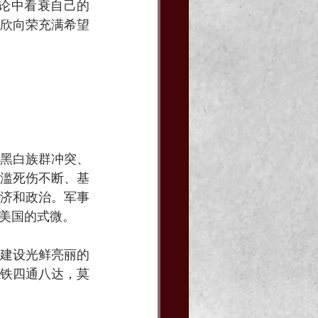
言论中看衰自己的
欣向荣充满希望
黑白族群冲突、
滥死伤不断、基
济和政治。军事
美国的式微。
建设光鲜亮丽的
铁四通八达，莫