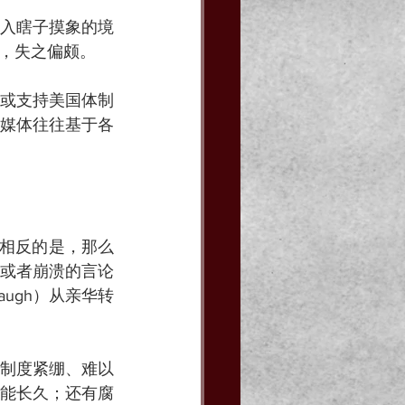
入瞎子摸象的境
，失之偏颇。
或支持美国体制
媒体往往基于各
国相反的是，那么
或者崩溃的言论
augh）从亲华转
制度紧绷、难以
能长久；还有腐