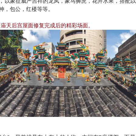
，以象征威严吉祥的龙凤，象马狮虎，花卉水果，搭配以
神，包公，红楼等等。
清庙天后宫屋面修复完成后的精彩场面。