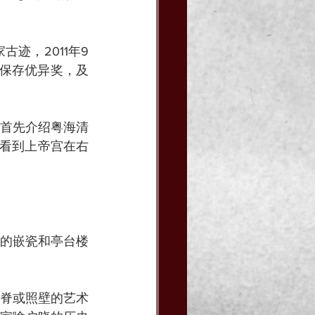
迹，2011年9
产保存优异奖，及
首先介绍粤海清
会看到上帝宫在右
的嵌瓷和亭台楼
脊或照壁的艺术