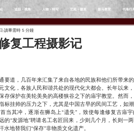
论
追踪・视角
人物・特写
艺苑・掇英
新马教育
书海行
7日
讀畢需時 5 分鐘
修复工程摄影记
通要道，几百年来汇集了来自各地的民族和他们所带来的
元文化，各族人民和谐共处的现代化大都会。长年以来，
保存保护在美轮美奂的高楼狭谷之下的庙宇教堂。然而，
指标挂帅的压力之下，尤其是中国古早的民间工艺，如潮
首当其冲，逐渐在狮岛上“遗失”，致使每逢修复古庙宇
远的“发源地”聘请名工名匠回来，少则几个月，长则一
汗水地替我们“保存”非物质文化遗产。