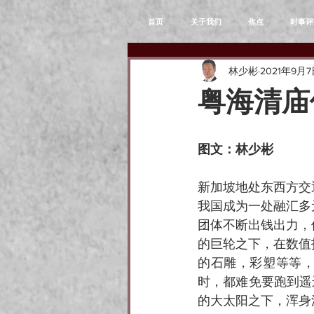
首页
关于我们
焦点
时事评
林少彬
2021年9月
粤海清庙
图文：林少彬
新加坡地处东西方交
我国成为一处融汇多
团体不断出钱出力，
的巨轮之下，在数值
的石雕，彩塑等等，
时，都难免要跑到遥
的大太阳之下，浑身