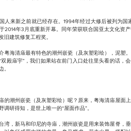
人来新之前就已经存在。1994年经过大修后被列为国家古
于2014年3月底重新开幕。同年荣获联合国亚太文化资
发旧建筑修复工程奖。
介粤海清庙最有特色的潮州嵌瓷（及灰塑彩绘），泥塑。
“双殿庙宇”，我们如果站在前门入口处往里头看的话，
边。
庙的潮州嵌瓷（及灰塑彩绘）呢？原来，粤海清庙屋面上
野调研得知，是世上唯一的“屋面作品”。
台湾，新马和印尼的寺庙，潮州嵌瓷是用来装饰屋脊，垂