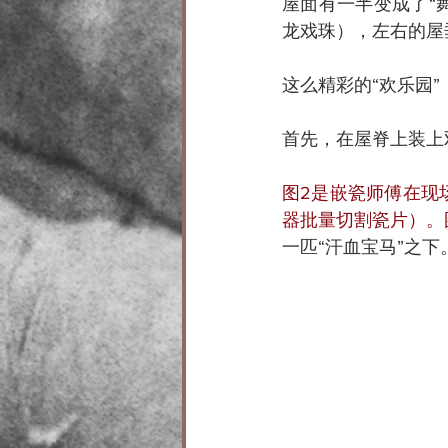
屋面有一半变成了“
龙戏珠），左右的屋
这么精彩的“欢乐园
首先，在屋脊上装上
图2是嵌瓷师傅在现
器批量切割瓷片）。
一匹“汗血宝马”之下