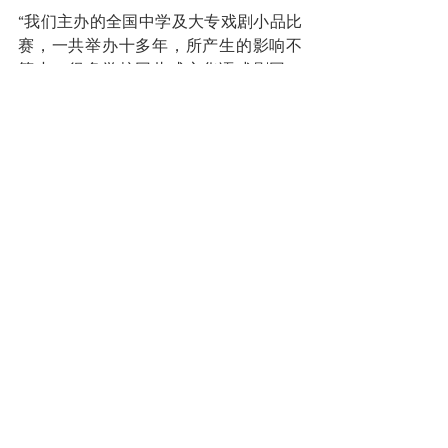
“我们主办的全国中学及大专戏剧小品比
赛，一共举办十多年，所产生的影响不
算小，很多学校因此成立华语戏剧团，
并聘请校外戏剧老师来担任指导。”
那几年，南洋艺术学院成立的戏剧系，
也吸引不少中国学生来深造，有些学生
课余便来剧场协助。后来，他们毕业
了，部分便也加入本地的戏剧团体发挥
所长。
2007年，教育部接手主办华语戏剧比
赛，剧场则扮演技术支援的角色。2009
年， 教育部推出文化随意门，剧场也随
着转身，以主办学生场演出为主要任
务。
剧场今后走向