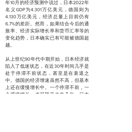
年10月的经济预测中说过，日本2022年
名义GDP为4.301万亿美元，德国则为
4.130万亿美元，经济总量上目前仍有
6.7%的差距。然而，如果结合今后的通
胀率、经济实际增长率和货币汇率等的
变化趋势，日本确实已有可能被德国超
越。
从上世纪90年代中期开始，日本经济就
陷入了低迷状态，在近30年时间几乎是
处于停滞不前状态，甚至是在衰退之
中。德国的经济增速虽然不高，但基本
上还在缓慢增长中。一个停滞不前，一
个缓慢增长，也可预见未来几年，日本
GDP被德国反超变成必然。
熊野英生，这位日本第一生命经济研究
所首席经济学家则认为，中国人口是日
本的10倍以上，经济总量GDP超越日本