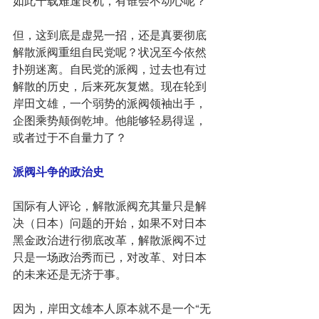
如此千载难逢良机，有谁会不动心呢？
但，这到底是虚晃一招，还是真要彻底
解散派阀重组自民党呢？状况至今依然
扑朔迷离。自民党的派阀，过去也有过
解散的历史，后来死灰复燃。现在轮到
岸田文雄，一个弱势的派阀领袖出手，
企图乘势颠倒乾坤。他能够轻易得逞，
或者过于不自量力了？
派阀斗争的政治史
国际有人评论，解散派阀充其量只是解
决（日本）问题的开始，如果不对日本
黑金政治进行彻底改革，解散派阀不过
只是一场政治秀而已，对改革、对日本
的未来还是无济于事。
因为，岸田文雄本人原本就不是一个“无