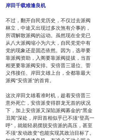
岸田千载难逢良机
不过，翻开自民党历史，不仅过去派阀
林立，中途又出现过多次煞有介事的，
所谓解散派阀的运动。虽然现在全党已
从八大派阀缩小为六大，自民党党中有
党的现象还是固态依然。因为，选举要
靠派阀资助，入阁要靠派阀提拔，当首
相更要靠派阀安排。安倍晋三退位、菅
义伟接任、岸田文雄上台，全都靠最大
派阀“安倍派”的首肯。
这次岸田文雄看准时机，趁着安倍晋三
意外死亡，安倍派变得群龙无首的状况
下，加上安倍派又深陷派阀募金的“黑金
丑闻”深处，岸田首相似乎已不须“登高一
呼”，就能轻易摆脱安倍派的高压，甚至
不须“发动政变”也能实现其政治目标了。