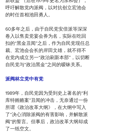
新联盟”（后在1979年更名为亲和会），
呼吁解散党内派阀，以对抗创立宏池会
的时任首相池田勇人。
60多年之后，由于自民党安倍派等深深
卷入以售卖党宴会券为名，实际在吃回
扣的“黑金丑闻”之后，作为自民党现任总
裁、宏池会会长的岸田文雄，就不得不
在党内成立另一“政治刷新本部”，以切断
自民党与“政治黑金”之间的暧昧关系。
派阀林立党中有党
1989年，自民党因为受到史上著名的“利
库特贿赂案”丑闻的冲击，无奈通过一份
所谓《政治改革大纲》，在大纲中写入
了“决心消除派阀的有害影响，并解散派
阀”的誓言。但事后，政治改革大纲却成
了一纸空文。