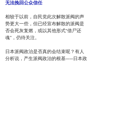
无法挽回公众信任
相较于以前，自民党此次解散派阀的声
势更大一些，但已经宣布解散的派阀是
否会死灰复燃，或以其他形式“借尸还
魂”，仍待关注。
日本派阀政治是否真的会结束呢？有人
分析说，产生派阀政治的根基——日本政
治制度，并未有彻底变革。比如，自民
党总裁公选候选人时需要20名国会议员
推荐，从这个角度看，如果想要问鼎自
民党总裁，就需要一批“志同道合”的支持
者。另一方面，从现实政治而言，派阀
政治运作的土壤也尚未消失。
自民党派阀政治的基础在于总裁选举制
度，选举制度不改，解散派阀就没有任
何意义。派阀政治存在与否，不取决于