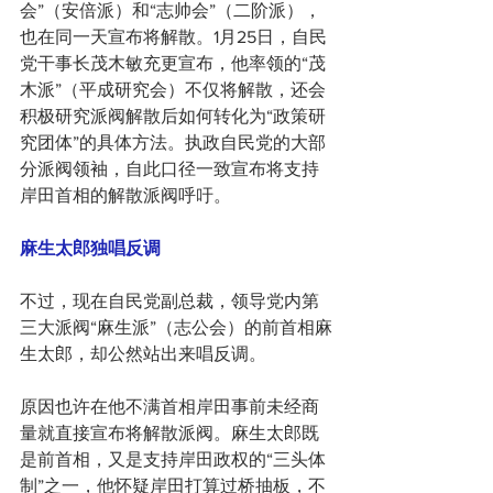
会”（安倍派）和“志帅会”（二阶派），
也在同一天宣布将解散。1月25日，自民
党干事长茂木敏充更宣布，他率领的“茂
木派”（平成研究会）不仅将解散，还会
积极研究派阀解散后如何转化为“政策研
究团体”的具体方法。执政自民党的大部
分派阀领袖，自此口径一致宣布将支持
岸田首相的解散派阀呼吁。
麻生太郎独唱反调
不过，现在自民党副总裁，领导党内第
三大派阀“麻生派”（志公会）的前首相麻
生太郎，却公然站出来唱反调。
原因也许在他不满首相岸田事前未经商
量就直接宣布将解散派阀。麻生太郎既
是前首相，又是支持岸田政权的“三头体
制”之一，他怀疑岸田打算过桥抽板，不