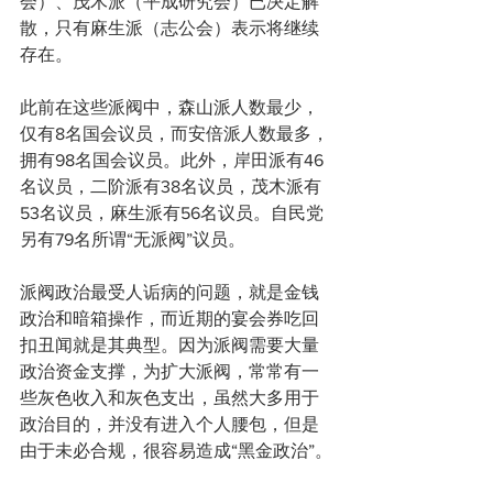
会）、茂木派（平成研究会）已决定解
散，只有麻生派（志公会）表示将继续
存在。
此前在这些派阀中，森山派人数最少，
仅有8名国会议员，而安倍派人数最多，
拥有98名国会议员。此外，岸田派有46
名议员，二阶派有38名议员，茂木派有
53名议员，麻生派有56名议员。自民党
另有79名所谓“无派阀”议员。
派阀政治最受人诟病的问题，就是金钱
政治和暗箱操作，而近期的宴会券吃回
扣丑闻就是其典型。因为派阀需要大量
政治资金支撑，为扩大派阀，常常有一
些灰色收入和灰色支出，虽然大多用于
政治目的，并没有进入个人腰包，但是
由于未必合规，很容易造成“黑金政治”。