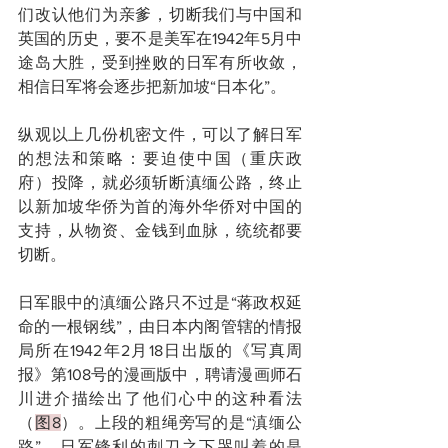
们改认他们为亲爹，切断我们与中国和
英国的历史，要不是美军在1942年5月中
途岛大胜，受到挫败的日军有所收敛，
相信日军将会逐步把新加坡“日本化”。
纵观以上几份机密文件，可以了解日军
的想法和策略：要迫使中国（重庆政
府）投降，就必须斩断滇缅公路，终止
以新加坡华侨为首的海外华侨对中国的
支持，从物资、金钱到血脉，统统都要
切断。
日军眼中的滇缅公路只不过是“蒋政权延
命的一根钢线”，由日本内阁管辖的情报
局所在1942年2月18日出版的《写真周
报》第108号的漫画版中，聘请漫画师石
川进介描绘出了他们心中的这种看法
（
图8
）。上段的粗绳旁写的是“滇缅公
路”，日军锋利的刺刀之下哭叫着的是