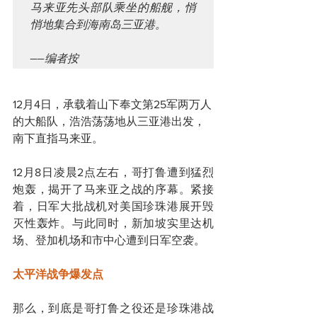
马来亚先头部队乘坐的船舰，悄
悄地集合到海南岛三亚港。
——编者按
12月4日，承载着山下奉文第25军两万人
的大船队，浩浩荡荡地从三亚港出发，
南下直指马来亚。
12月8日凌晨2点左右，哥打鲁遭到猛烈
炮轰，揭开了马来亚之战的序幕。紧接
着，日军大批战机对美国珍珠港展开毁
灭性轰炸。与此同时，新加坡实里达机
场、登加机场和市中心遭到日军空袭。
太平洋战争爆发点
那么，到底是哥打鲁之役还是珍珠港战