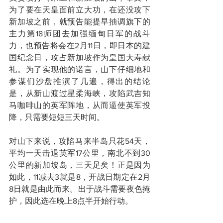
为了要在天皇面前立大功，在还没攻下
新加坡之前，就预告能提早抽调旗下的
主力第18师团去加强缅甸日军的战斗
力，也预告将会在2月11日，即日本的建
国纪念日，攻占新加坡作为皇国大寿献
礼。为了实现他的诺言，山下仔细地和
参谋们沙盘推演了几遍，得出的结论
是，从新山渡过星柔海峡，攻陷武吉知
马咖啡山的英军阵地，从而逼使英军投
降，只需要短短三天时间。
对山下来说，攻陷马来半岛只花54天，
平均一天击退英军17公里，南北不到30
公里的新加坡岛，三天足矣！正是因为
如此，11减去3就是8，开战日期定在2月
8日就是由此而来。出于战斗需要夜色掩
护，因此选在晚上8点半开始行动。