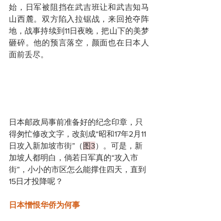
始，日军被阻挡在武吉班让和武吉知马
山西麓。双方陷入拉锯战，来回抢夺阵
地，战事持续到11日夜晚，把山下的美梦
砸碎。他的预言落空，颜面也在日本人
面前丢尽。
日本邮政局事前准备好的纪念印章，只
得匆忙修改文字，改刻成“昭和17年2月11
日攻入新加坡市街”（
图3
）。可是，新
加坡人都明白，倘若日军真的“攻入市
街”，小小的市区怎么能撑住四天，直到
15日才投降呢？
日本憎恨华侨为何事