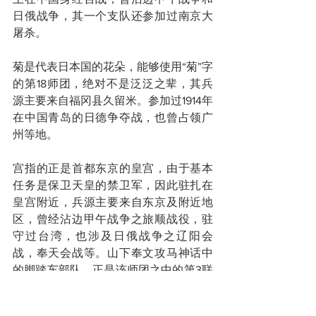
日俄战争，其一个支队还参加过南京大
屠杀。
菊是代表日本国的花朵，能够使用“菊”字
的第18师团，绝对不是泛泛之辈，其兵
源主要来自福冈县久留米。参加过1914年
在中国青岛的日德争夺战，也曾占领广
州等地。
宫指的正是首都东京的皇宫，由于基本
任务是保卫天皇的禁卫军，因此驻扎在
皇宫附近，兵源主要来自东京及附近地
区，曾经沾边甲午战争之旅顺战役，驻
守过台湾，也涉及日俄战争之辽阳会
战，奉天会战等。山下奉文攻马神话中
的脚踏车部队，正是该师团之中的第3联
队（注：并非新马民间传说的日军所有
部队都以脚踏车为交通工具）。