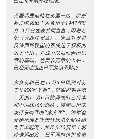
国在北非展开拉锯战。
美国明显地站在英国一边，罗斯
福总统和邱吉尔首相于1941年8
月14日曾发表共同宣言，即著名
的《大西洋宪章》。宪章对促进
反法西斯联盟的形成起了积极的
历史作用，并成为以后联合国宪
章的基础。然而该宪章的出炉，
已经无法阻止日军的狼子野心。
东条英机已在11月5日得到对英
美开战的“圣旨”，陆军即刻在第
二天的11月6日抽调他们在日本
和中国战场的部队，编制成用来
攻打东南亚的“南方军”。海军也
开始把准备攻击珍珠港的舰队结
集于单冠湾，并且在26日早上朝
珍珠港出发。日军同时也把攻击