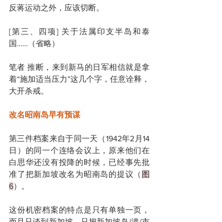
反蒋运动之外，应该切断。
[第三、四项] 关于法属印支半岛和泰
国……（省略）
笔者 推断，来到新马的日军相信就是拿
着“施加适当压力”这几个字，任意诠释，
大开杀戒。
改名昭南岛早有预谋
第三件档案来自于同一天（1942年2月14
日）的同一个连络会议上，原来他们在
白思华还没有投降的时候，已经事先批
准了把新加坡改名为昭南岛的提议（
图
6
）。
这份机密档案的特点是只有单独一页，
而且只谈到新加坡，只把新加坡岛/港/市