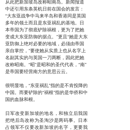
从此把新加坡岛改称昭南岛。新闻报道
中还引用东条英机日前在国会的发言：
“大东亚战争中马来半岛和香港同是英国
多年的领土而且是东亚祸乱的基地。日
本帝国为了彻底铲除祸根，更为了把她
变成大东亚防御的据点。”更且“她是大东
亚防御上绝对必要的地域，必须由帝国
亲自掌控，”要使她从实质上也从名字上
名副其实的与英国一刀两断，因此把她
改称昭南。“昭”是昭和的圣代代表，“南”
是帝国要经营南方的意思云云。
很明显地，“东亚祸乱”指的是不肯投降的
中国。而要铲除的“祸根”指的是华侨和中
国的血脉和根。
日军改变新加坡的地名，和独立后我国
把绝后岛改称为圣淘沙是两码事。日本
占领军不仅要改新加坡的名字，更要我