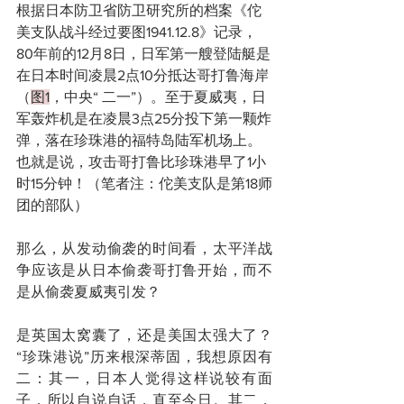
根据日本防卫省防卫研究所的档案《佗
美支队战斗经过要图1941.12.8》记录，
80年前的12月8日，日军第一艘登陆艇是
在日本时间凌晨2点10分抵达哥打鲁海岸
（
图1
，中央“ 二一”）。至于夏威夷，日
军轰炸机是在凌晨3点25分投下第一颗炸
弹，落在珍珠港的福特岛陆军机场上。
也就是说，攻击哥打鲁比珍珠港早了1小
时15分钟！（笔者注：佗美支队是第18师
团的部队）
那么，从发动偷袭的时间看，太平洋战
争应该是从日本偷袭哥打鲁开始，而不
是从偷袭夏威夷引发？
是英国太窝囊了，还是美国太强大了？
“珍珠港说”历来根深蒂固，我想原因有
二：其一，日本人觉得这样说较有面
子，所以自说自话，直至今日。其二，