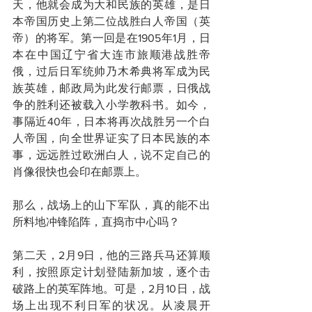
天，他就会成为大和民族的英雄，是日
本帝国历史上第二位战胜白人帝国（英
帝）的将军。第一回是在1905年1月，日
本在中国辽宁省大连市旅顺港战胜帝
俄，过后日军统帅乃木希典将军成为民
族英雄，邮政局为此发行邮票，日俄战
争的胜利还被载入小学教科书。如今，
事隔近40年，日本将再次战胜另一个白
人帝国，向全世界证实了日本民族的本
事，远远胜过欧洲白人，说不定自己的
肖像很快也会印在邮票上。
那么，战场上的山下军队，真的能不出
所料地冲锋陷阵，直捣市中心吗？
第二天，2月9日，他的三路兵马还算顺
利，按照原定计划登陆新加坡，逐个击
破路上的英军阵地。可是，2月10日，战
场上出现不利日军的状况。从凌晨开