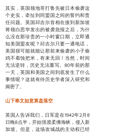
其实，英国领地哥打鲁先被日本偷袭这
个史实，牵扯到同盟国之间的誓约和责
任问题。英国邱吉尔首相在接到新加坡
将领白思华发出的被袭急报之后，为什
么没在那珍贵的一小时窗口期，立即通
知美国盟友呢？邱吉尔只要一通电话，
美国很可能就能让那前来偷袭的小子偷
鸡不着蚀把米，有来无回！当然，时间
无法逆转，历史无法重写。80年前的那
一天，英国和美国之间到底发生了什么
事情呢？这就有待历史学者深入研究和
揭密了。
山下奉文如意算盘落空
英国人告诉我们，日军是在1942年2月8
日晚8点半，开始强渡柔佛海峡，侵入新
加坡。但是，这场攻城战的主动权已经