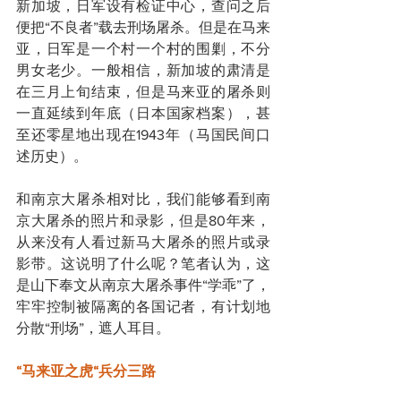
新加坡，日军设有检证中心，查问之后
便把“不良者”载去刑场屠杀。但是在马来
亚，日军是一个村一个村的围剿，不分
男女老少。一般相信，新加坡的肃清是
在三月上旬结束，但是马来亚的屠杀则
一直延续到年底（日本国家档案），甚
至还零星地出现在1943年（马国民间口
述历史）。
和南京大屠杀相对比，我们能够看到南
京大屠杀的照片和录影，但是80年来，
从来没有人看过新马大屠杀的照片或录
影带。这说明了什么呢？笔者认为，这
是山下奉文从南京大屠杀事件“学乖”了，
牢牢控制被隔离的各国记者，有计划地
分散“刑场”，遮人耳目。
“马来亚之虎“兵分三路