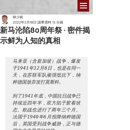
林少彬
2022年3月18日
讀畢需時 13 分鐘
新马沦陷80周年祭 · 密件揭
示鲜为人知的真相
马来亚（含新加坡）战争，爆发
于1941年12月8日，也是在同一
天，在苏联军队顽强抵抗下，纳
粹德国放弃攻打莫斯科。
到了1941年底，中国抗日战争已
持续近四年半，双方陷于胶着状
态。欧战也进行了两年三个月。
法国于1940年6月投降纳粹德国
后，英国受到战争威胁，正与德