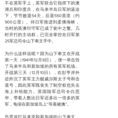
不在英军手上，英军联合它指挥下的澳
洲兵和印度兵，在马来半岛日军的逼迫
下，节节败退54天，后退550英里（约
900公里）。待日军推进到柔佛海峡，
当时的英澳印守军已成了瓮中之鳖。几
时开打的主动权，已完全掌控在日军第
25军总司令山下奉文手中。
为什么这样说呢？因为山下奉文在开战
第一天（1941年12月8日），便一举击毁
了马来半岛和新加坡的所有英军机场。
开战第三天（12月10日），在彭亨岸外
还炸沉了英军主力舰威尔斯太子号和击
退号，因此英军既丧失了制空权也失去
海上补给能力。英国陆军总司令白思
华，带着人数比日军还多出一倍多的英
军，龟缩在新加坡岛上“等着被擒”。
负责攻打马来亚和新加坡的山下奉文，