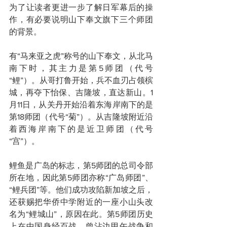
为了让读者更进一步了解日军幕后的操
作，有必要说明山下奉文旗下三个师团
的背景。
有“马来亚之虎”称号的山下奉文，从北马
南下时，其主力是第5师团（代号
“鲤”）。从哥打鲁开始，兵不血刃占领槟
城，再夺下怡保、吉隆坡，直达新山。1
月11日，从关丹开始沿着东海岸南下的是
第18师团（代号“菊”）。从吉隆坡附近沿
着西海岸南下的是近卫师团（代号
“宫”）。
鲤鱼是广岛的标志，第5师团的总司令部
所在地，因此第5师团亦称“广岛师团”、
“鲤兵团”等。他们成功攻陷新加坡之后，
还获赐把华侨中学附近的一座小山头改
名为“鲤城山”，原因在此。第5师团历史
上在中国身经百战，曾沾边甲午战争和