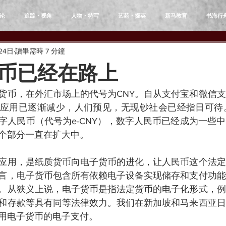
论
追踪・视角
人物・特写
艺苑・掇英
新马教育
书海行
24日
讀畢需時 7 分鐘
币已经在路上
货币，在外汇市场上的代号为CNY。自从支付宝和微信
应用已逐渐减少，人们预见，无现钞社会已经指日可待。
字人民币（代号为e-CNY），数字人民币已经成为一些
个部分一直在扩大中。
应用，是纸质货币向电子货币的进化，让人民币这个法定
言，电子货币包含所有依赖电子设备实现储存和支付功能
。从狭义上说，电子货币是指法定货币的电子化形式，例
和存款等具有同等法律效力。我们在新加坡和马来西亚日
用电子货币的电子支付。