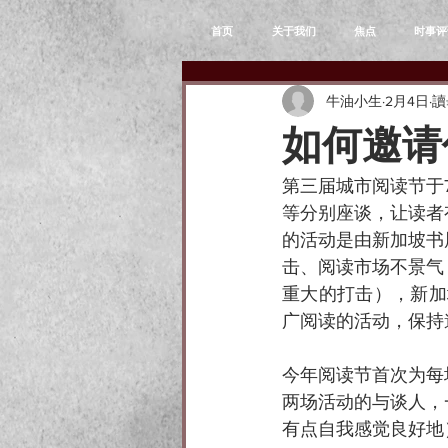
首页
关于我们
焦点
时事评
牛油小生
2月4日
讀
如何邀请
第三届城市阅读节于
等分别座谈，让读者
的活动是由新加坡书
击、阅读市场不景气
重大的打击），新加
广阅读的活动，保持
今年阅读节首次为每
两场活动的与谈人，
有点自我感觉良好地