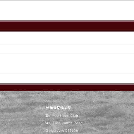
怡和世纪编辑部
Ee Hoe Hean Club
43 Bukit Pasoh Road
Singapore 089856