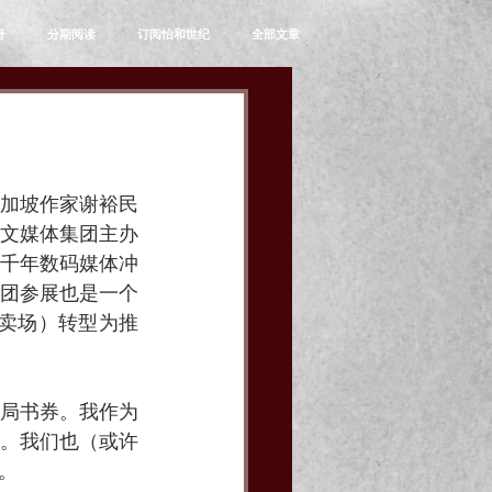
舟
分期阅读
订阅怡和世纪
全部文章
新加坡作家谢裕民
文媒体集团主办
新千年数码媒体冲
团参展也是一个
大卖场）转型为推
局书券。我作为
。我们也（或许
。