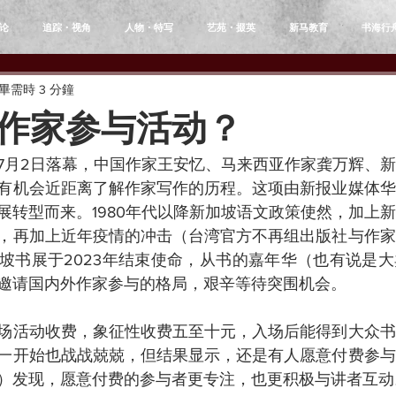
论
追踪・视角
人物・特写
艺苑・掇英
新马教育
书海行
畢需時 3 分鐘
作家参与活动？
7月2日落幕，中国作家王安忆、马来西亚作家龚万辉、
有机会近距离了解作家写作的历程。这项由新报业媒体华
展转型而来。1980年代以降新加坡语文政策使然，加上
，再加上近年疫情的冲击（台湾官方不再组出版社与作家
坡书展于2023年结束使命，从书的嘉年华（也有说是
邀请国内外作家参与的格局，艰辛等待突围机会。
场活动收费，象征性收费五至十元，入场后能得到大众书
一开始也战战兢兢，但结果显示，还是有人愿意付费参与
）发现，愿意付费的参与者更专注，也更积极与讲者互动