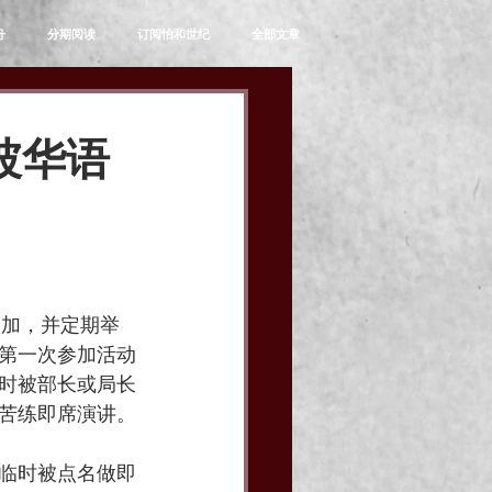
舟
分期阅读
订阅怡和世纪
全部文章
坡华语
参加，并定期举
第一次参加活动
时被部长或局长
苦练即席演讲。
临时被点名做即