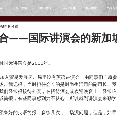
论
追踪・视角
人物・特写
艺苑・掇英
新马教育
书海行
需時 9 分鐘
合——国际讲演会的新加
触国际讲演会是2000年。
刚加入贸易发展局。局里设有英语讲演会，由同事们自愿
练。我记得，当时担任会长的是时尚生活司的副司长。我
我们经常得接待外宾，在招待酒会或欢迎晚宴上，经常临
或简报，有些同事感到力不从心，所以就到讲演会来勤学
预备好的英语简报，多练几次，上场没问题；但是，如果