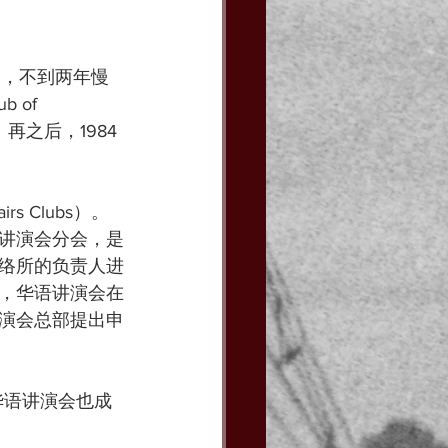
波，不到两年慢
 of 
b）。再之后，1984
s Clubs）。
讲演会分会，是
络所的负责人进
，华语讲演会在
演会总部提出申
院华语讲演会也成