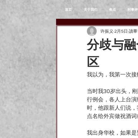
首页
关于我们
焦点
时事评
许振义
2月5日
讀畢
分歧与融
区
我以为，我第一次接
当时我30岁出头，
行例会，各人上台演
时，他跟新人们说，
点名给外宾做祝酒词
我出身华校，如果是