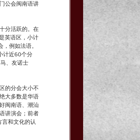
门公会闽南语讲
十分活跃的。在
个是英语区，小计
分会，例如法语。
小计近60个分
中马、友诺士
区的分会大小不
绝大多数是华语
好闽南语、潮汕
语讲演会；前者
方言和文化的认