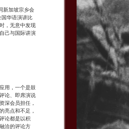
连同新加坡宗乡会
全国华语演讲比
时，无意中发现
自己与国际讲演
应用，一个是鼓
评论、即席演说
资深会员担任，
的亮点和不足，
评论都是以积
融洽的评论方