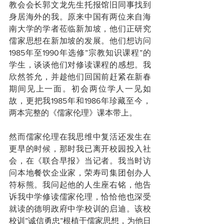
教会会长郭文龙先生托报馆旧同事找到
身居海外的我。原来中国有两位来自海
南大学的学者莅临新加坡，他们正研究
儒家思想在新加坡的发展。他们想访问
1985年至1990年选修”宗教知识课程”的
学生，谈谈他们对修读课程的感想。我
欣然答允，并趁他们回国前赶紧在新春
期间见上一面。初会两位学人一见如
故，更把我1985年和1986年珍藏至今，
两本完整的《儒家伦理》课本带上。
然而儒家伦理在我思维中复活还发生在
更早的时候，那时我已离开校园投入社
会，在《联合早报》当记者。我当时访
问本地餐饮企业家，荣寿司集团创办人
符标熊。我问起他的人生座右铭，他告
诉我中学修读儒家伦理，恰恰他也深受
就读的德明政府中学校训的启迪。该校
校训”诚信勇忠”根植于儒家思想，为他日