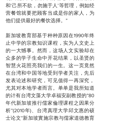
和‘己所不欲，勿施于人’等哲理，例如经
营餐馆就要把顾客当成是你的家人，为
他们提供最好的餐饮选择。”
新加坡教育部基于种种原因在1990年终
止中学的宗教知识课程，实为人文史上
的一大憾事。然而，这场人文实验却在
众多的学子生命中开花结果，以圣贤的
智慧火花照亮我们的一生。这一页竟然
在台湾和中国等地受到学者关注，先后
发表论述和研究，可见值得一再深究，
尤其对本地学者而言。单单是我所知道
的计有台湾文藻大学卓福安副教授的”80
年代新加坡推行儒家倫理课程之因果分
析”(2010年)、台湾真理大学邱文惠的硕
士论文”新加坡實施宗教与儒家道德教育
之探析”(2013年)，以及本地著名学者郭
振羽教授刊登于本刊的文章：《回顾新