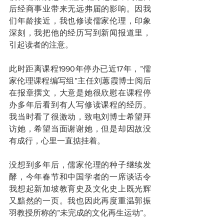
后经商事业带来无远弗届的影响。因我
们年龄接近，我也修读儒家伦理，印象
深刻，我把他的经历写到新闻报道里，
引起读者的注意。
此时距离课程1990年停办已近17年，”儒
家伦理课程编写组”主任刘蕙霞博士阅后
在报章撰文，大意是她很欣慰在课程停
办多年后看到有人写修读课程的经历。
我当时看了很激动，致电刘博士希望拜
访她，希望当面谢谢她，但是却因故没
有成行，心里一直掂挂着。
没想到多年后，儒家伦理的种子继续发
酵，今年春节和中国学者的一席谈话令
我想起新加坡教育史及文化史上既光辉
又黯然的一页。我也因此再度重温郭振
羽教授所称的”未完成的文化再生运动”。