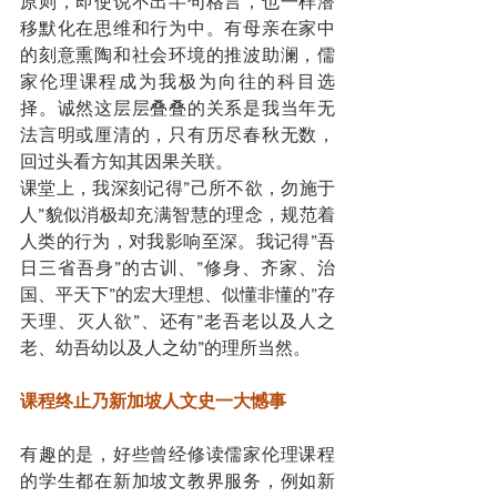
原则，即使说不出半句格言，也一样潜
移默化在思维和行为中。有母亲在家中
的刻意熏陶和社会环境的推波助澜，儒
家伦理课程成为我极为向往的科目选
择。诚然这层层叠叠的关系是我当年无
法言明或厘清的，只有历尽春秋无数，
回过头看方知其因果关联。
课堂上，我深刻记得”己所不欲，勿施于
人”貌似消极却充满智慧的理念，规范着
人类的行为，对我影响至深。我记得”吾
日三省吾身”的古训、”修身、齐家、治
国、平天下”的宏大理想、似懂非懂的”存
天理、灭人欲”、还有”老吾老以及人之
老、幼吾幼以及人之幼”的理所当然。
课程终止乃新加坡人文史一大憾事
有趣的是，好些曾经修读儒家伦理课程
的学生都在新加坡文教界服务，例如新