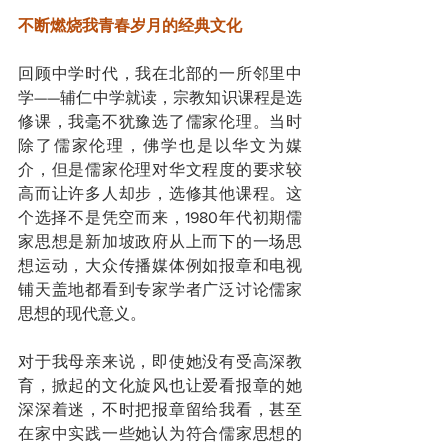
不断燃烧我青春岁月的经典文化
回顾中学时代，我在北部的一所邻里中
学——辅仁中学就读，宗教知识课程是选
修课，我毫不犹豫选了儒家伦理。当时
除了儒家伦理，佛学也是以华文为媒
介，但是儒家伦理对华文程度的要求较
高而让许多人却步，选修其他课程。这
个选择不是凭空而来，1980年代初期儒
家思想是新加坡政府从上而下的一场思
想运动，大众传播媒体例如报章和电视
铺天盖地都看到专家学者广泛讨论儒家
思想的现代意义。
对于我母亲来说，即使她没有受高深教
育，掀起的文化旋风也让爱看报章的她
深深着迷，不时把报章留给我看，甚至
在家中实践一些她认为符合儒家思想的