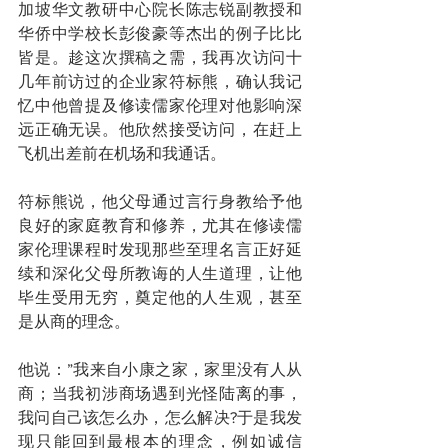
加坡华文教研中心院长陈志锐副教授和
华侨中学校长彭俊豪等杰出的例子比比
皆是。趁这次撰稿之需，我再次访问十
几年前访过的企业家符标熊，确认我记
忆中他曾提及修读儒家伦理对他影响深
远正确无误。他欣然接受访问，在赶上
飞机出差前在机场和我通话。
符标熊说，他父母通过言行身教给予他
良好的家庭教育和修养，尤其在修读儒
家伦理课程时发现那些至理名言正好延
续和深化父母所教诲的人生道理，让他
毕生受用无穷，奠定他的人生观，甚至
是从商的理念。
他说：”我来自小康之家，家里没有人从
商；当我初涉商场遇到光怪陆离的事，
我问自己该怎么办，怎么解决?于是我发
现只能回到最根本的理念，例如诚信