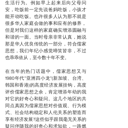
生活行为。例如早上起来后向父母问
安，吃饭前一定先说爸妈吃饭，小孩才
能开动吃饭。也许很多人认为那不就是
很多华人家庭会做的事和应有的修养，
但是对我们这样的家庭确实增添圆融与
和谐的一面。当时母亲非常认真，她说
那是华人优良传统的一部分，符合儒家
思想，我们年纪小感觉啼笑皆非，不过
也乖乖依从，至今数十年不变。
在当年的热门话题中，儒家思想又与
1980年代”亚洲四小龙”(新加坡、台湾、
韩国和香港)的高度经济发展挂钩，高度
评价儒家思想之余，肯定增添年幼的我
对它的好奇心和疑问。这几个地区的共
同点真因为儒家思想对价值观、行为模
式、社会结构稳定和人伦关系的塑造而
享有经济发展?这些似乎跟我毫无关系的
疑问伴随我的好奇心和求知欲，一路燃