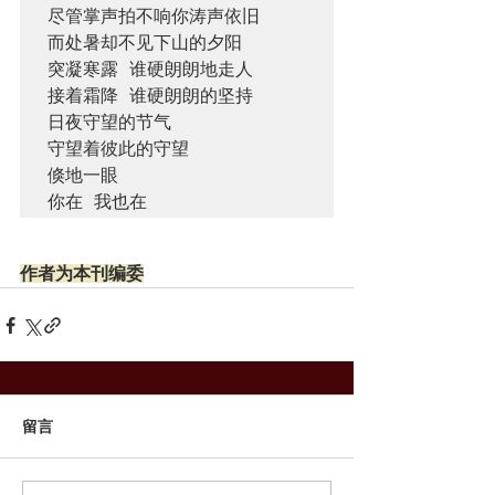
尽管掌声拍不响你涛声依旧

而处暑却不见下山的夕阳

突凝寒露 谁硬朗朗地走人

接着霜降 谁硬朗朗的坚持

日夜守望的节气

守望着彼此的守望

倏地一眼

作者为本刊编委
留言