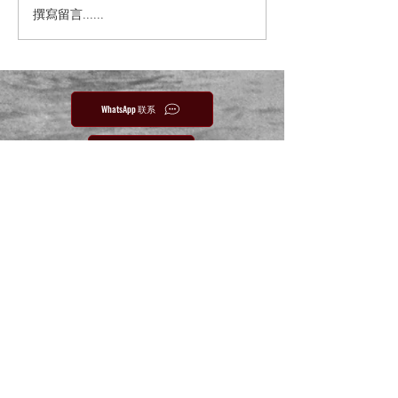
撰寫留言......
WhatsApp 联系
电邮联系
Yihe Shiji | Chinese Magazine | Chinese Culture
· History · Ideas)
+65 6224-2678
怡和世纪编辑部
Ee Hoe Hean Club
43 Bukit Pasoh Road
Singapore 089856
隐私政策