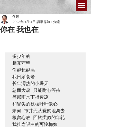
佟暖
2023年9月14日
讀畢需時 1 分鐘
你在 我也在
多少年的

相互守望

你越长越高

我日渐衰老

长年溽热的小暑天

忽而大暑 只能耐心等待

等那雨水下得透凉

和冒尖的枝枝叶叶谈心

奈何 市井无从觉察地离去

根留心底 回转类似的年轮

我挂念唱曲的可怜梅娘
