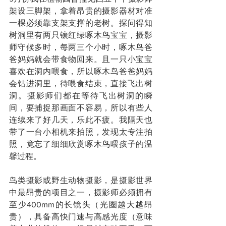
架设三脚架，拿着昂贵的摄影器材对准
一棵必须靠支架支撑的老树。探问得知
树洞里有两只镶红绿啄木鸟宝宝，摄影
师守候多时，每两三个小时，啄木鸟爸
爸妈妈就会带食物回来。且一只小宝宝
喜欢在洞内喂食，所以啄木鸟爸爸妈妈
会钻进洞里，待喂食结束，直接飞出树
洞。摄影师们都在等待飞出树洞的瞬
间，要捕捉那画面不容易，所以有些人
连续来了好几天，乐此不疲。我隔天也
带了一台小相机来拍照，发现太专注拍
照，竟忘了细细欣赏啄木鸟喂孩子的温
馨过程。
鸟类摄影或野生动物摄影，是摄影世界
中最昂贵的项目之一，摄影师必须拥有
至少400mm的长镜头（光圈越大越昂
贵），具备高快门速与高感光度（意味