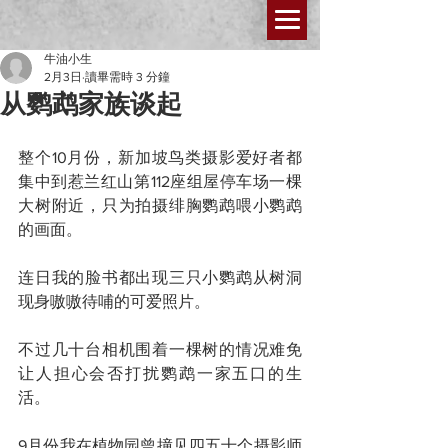
牛油小生
2月3日
讀畢需時 3 分鐘
从鹦鹉家族谈起
整个10月份，新加坡鸟类摄影爱好者都
集中到惹兰红山第112座组屋停车场一棵
大树附近，只为拍摄绯胸鹦鹉喂小鹦鹉
的画面。
连日我的脸书都出现三只小鹦鹉从树洞
现身嗷嗷待哺的可爱照片。
不过几十台相机围着一棵树的情况难免
让人担心会否打扰鹦鹉一家五口的生
活。
9月份我在植物园曾撞见四五十个摄影师