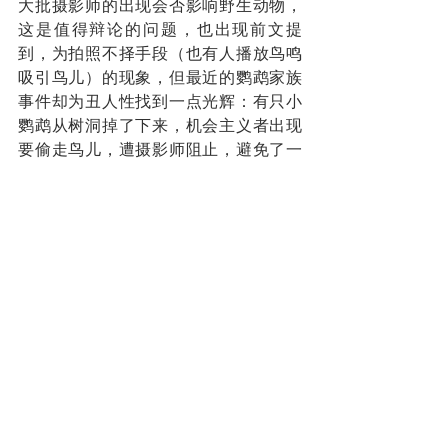
大批摄影师的出现会否影响野生动物，
这是值得辩论的问题，也出现前文提
到，为拍照不择手段（也有人播放鸟鸣
吸引鸟儿）的现象，但最近的鹦鹉家族
事件却为丑人性找到一点光辉：有只小
鹦鹉从树洞掉了下来，机会主义者出现
要偷走鸟儿，遭摄影师阻止，避免了一
场盗猎罪案。
当耳目用在对的地方，比如使用ebird等
网站做个公民科学家，记录你所观察到
的物种，累积数据，就能帮助科学家与
环境管理者规划未来。
作者为媒体人