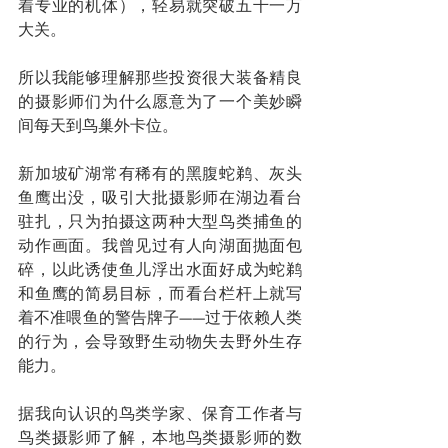
着专业的机体），轻易就突破五千一万
大关。
所以我能够理解那些投资很大装备精良
的摄影师们为什么愿意为了一个美妙瞬
间每天到鸟巢外卡位。
新加坡矿湖常有稀有的黑腹蛇鹈、灰头
鱼鹰出没，吸引大批摄影师在湖边看台
驻扎，只为拍摄这两种大型鸟类捕鱼的
动作画面。我曾见过有人向湖面抛面包
碎，以此诱使鱼儿浮出水面好成为蛇鹈
和鱼鹰的简易目标，而看台栏杆上就写
着不准喂鱼的警告牌子——过于依赖人类
的行为，会导致野生动物失去野外生存
能力。
据我向认识的鸟类学家、保育工作者与
鸟类摄影师了解，本地鸟类摄影师的数