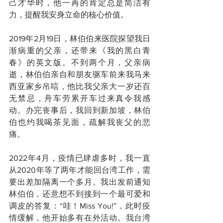
己才华时，他一再的肯定总是简洁有
力，提醒我安身立命的核心价值。
2019年2月19日，林伯伯来医院探望我日
渐病重的父亲，还带来《我的黑白青
春》的英文版。不到两个月，父亲病
逝，林伯伯亲自和朋友驱车前来我马来
西亚家乡吊唁，他比我父亲大一岁还百
无禁忌，舟车劳累开车过来真令我感
动。办完丧事后，我回到新加坡，林伯
伯也约我喝茶见面，疏解我丧父的悲
痛。
2022年4月，疫情已肆虐多时，我一直
从2020年等了两年才能回台湾工作，需
要出差加隔离一个多月。我出发前通知
林伯伯，还意想不到接到一个最可爱和
调皮的答复：“哇！Miss You!”，此时疫
情缓解，他开始多有在外活动。我台湾