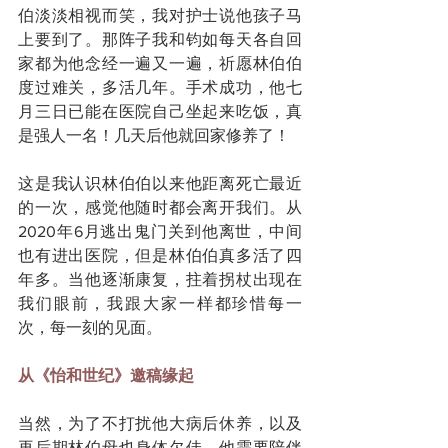
伯淡淡相视而笑，我对护士说他孩子马
上要到了。那阵子我和钧如每天各自回
家都为他念经一遍又一遍，祈愿林伯伯
度过难关，多活几年。手术成功，他七
月三日已能在医院自己坐起来吃饭，真
是强人一名！几天后他就回家修养了！
这是我认识林伯伯以来他距离死亡最近
的一次，感觉他随时都会离开我们。从
2020年6月逃出鬼门关到他离世，中间
也有进出医院，但是林伯伯真多活了四
年多。当他逐渐康复，拄着拐杖出现在
我们眼前，我跟大家一样都珍惜每一
次，每一刻的见面。
从《怡和世纪》邀稿缘起
当然，为了不打扰他大病后休养，以及
再后期林伯母也身体欠佳，他需要陪伴