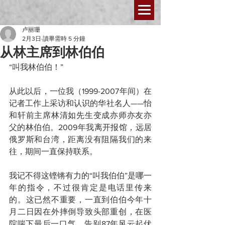
卢丽珊
2月3日
讀畢需時 5 分鐘
从林主席到林伯伯
“叫我林伯伯！”
从此以后，一位我（1999-2007年间）在
记者工作上采访和认识的华社名人——怡
和轩前主席林清如先生变成亦师亦友亦
父的林伯伯。2009年我离开报馆，远居
俄罗斯和台湾，距离没有阻隔我们的来
往，期间一直保持联系。
我记不得这铿锵有力的“叫我伯伯”是哪一
年的指令，不过很肯定是电话里传来
的。这已然不重要，一直到伯伯今年十
月二日因在外摔倒导致头部重创，在医
院喘下最后一口气，告别87年风云起伏