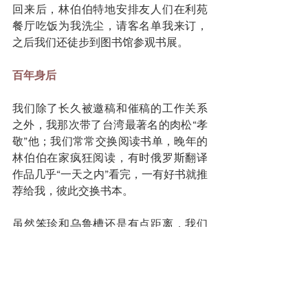
回来后，林伯伯特地安排友人们在利苑
餐厅吃饭为我洗尘，请客名单我来订，
之后我们还徒步到图书馆参观书展。
百年身后
我们除了长久被邀稿和催稿的工作关系
之外，我那次带了台湾最著名的肉松“孝
敬”他；我们常常交换阅读书单，晚年的
林伯伯在家疯狂阅读，有时俄罗斯翻译
作品几乎“一天之内”看完，一有好书就推
荐给我，彼此交换书本。
虽然笨珍和乌鲁槽还是有点距离，我们
还是他眼中的“同乡”，年岁交叠之间，我
们已经不是亲属胜似亲属。非常遗憾，
一直想和他去看他老家笨珍的母校和熟
悉的橡胶林，这心愿再没有机会实现
了。