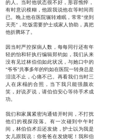
的人。当时他状态很不好，形容憔悴，
有时意识模糊，他跟我说他在等时间而
已。晚上他在医院辗转难眠，常常“坐到
天亮”，吃饭需要护士或家人协助，真把
他折腾坏了。
因当时严控探病人数，每每同行还有年
轻的怡和轩执行编辑郑钧如，我们从来
没有见过林伯伯如此状况，与她口中的
“爷爷”共事多年的钧如在医院一转身总是
泪流不止，心痛不已。再看我们当时三
人在床榻的合照，当下我只能强颜欢
笑，好说歹说，请伯伯安心等待手术成
功。
我们和家属紧密沟通错开时间，不打扰
他们的视探段落。有一次碰到中午时
间，林伯伯术后还发烧，护士以为我是
女儿跟我说：你爸爸在发烧呢！我和伯