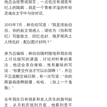
他总会按赞或留言，一点也没有感觉年
纪上的隔阂，就是一个青春洋溢的年轻
灵魂在文字中与你对话。
2013年7月，林伯伯写道：“我是清如伯
伯。你的贴文很感人，请你为《怡和世
纪》写篇散文、回忆也好、俄罗斯风土
人情也好，配以图片好吗？”
身为总编辑，林伯伯随时随地和我在线
上讨论能写的课题，讨论对时事的看
法，他还会亲自催稿，煞有趣味的写
说：“你要交作业才可以出国啊！”，并总
不忘提醒交稿日期，有一次写道：“你的
两篇稿债啊丽珊，哈哈。（加上一个鬼
脸）”
去年我生日有很多和友人庆生的脸书贴
文，从月初庆祝到月底，他看到受不