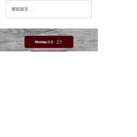
撰寫留言......
WhatsApp 联系
电邮联系
Yihe Shiji | Chinese Magazine | Chinese Culture
· History · Ideas)
+65 6224-2678
怡和世纪编辑部
Ee Hoe Hean Club
43 Bukit Pasoh Road
Singapore 089856