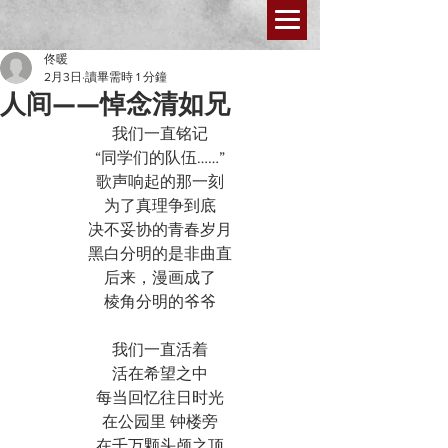
佟暖
2月3日
讀畢需時 1 分鐘
人间——悼念清如兄
我们一直铭记
“同学们的队伍……”
歌声响起的那一刻
为了真理争到底
决不妥协的青春岁月
黑白分明的是非曲直
后来，漫画成了
棱角分明的爷爷
我们一直活着
活在希望之中
每当回忆往日时光
在公园里 钟楼旁
在千万颗头颅之顶