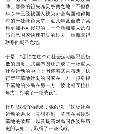
碑、雕像的祖先魂灵祭奠之地，不但多
年以来已经被国人视为都会岛国难得拥
有的一处绿色天堂，近几年甚至成了某
种更加不可侵犯的，一个新加坡人试图
与自己国家快速消失的过去，重新取得
联系的朝圣之地。
于是，“哪怕在这个对社会运动容忍度极
低的国度，武吉布朗还是成了一场重大
社会运动的中心：围绕着武吉布朗，执
行犁平墓地计划的国家在一方，投身捍
卫墓地的公民在另一方，彼此相互拉扯
角力，打响了一场战役”。
针对“战役”的结果，张彦说，“这场社会
运动的诉求，意想不到，竟然在减轻对
墓地的破坏，以及提高对岛国多姿采历
史的认知上，取得了一些成就。”