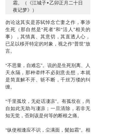
霜。（《江城子•乙卯正月二十日
夜记梦》）
勿论这其实是苏轼悼念亡妻之作，事涉
生死（那自然是“死者”和“活人”相关的
事），其情真、其意切，其直透人心，
已足以移开特定的对象，视之作“普世”放
言。
“不思量，自难忘”。说的是生死别离、人
天永隔，那种牵绊不必刻意去想，本就
是简直解不开、斩不断，千丝万缕的纠
缠。
“千里孤坟，无处话凄凉”。有孤坟在，尚
自如此无助与凄凉；一旦清除，若非无
知无觉，否则该是何等的断根之痛。
“纵使相逢应不识，尘满面，鬓如霜”。相