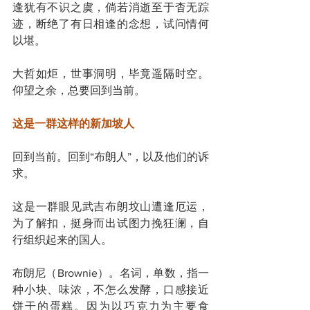
逢犹有不识之虞，倘若消逝至于杳无踪
迹，断绝了有日相逢的念想，试问情何
以堪。
大哲如炬，世事洞明，毕竟遥隔时空。
仰望之余，总要回到当前。
这是一群这样的新加坡人
回到当前。回到“布朗人”，以及他们的诉
求。
这是一群眼见武吉布朗坟山遭逢厄运，
为了解扣，挺身而出试图力挽狂澜，自
行组织起来的国人。
布朗尼（Brownie）。名词，单数，指一
种小块、味浓，不怎么发酵，口感接近
饼干的蛋糕。因为以巧克力为主要食