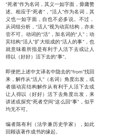
“死者”作为名词，其义一如字面，毋庸赘
述。相应于“死者”，“活人”作为名词，其
义也一如字面，自也不必多说。不过，
从词组分析，“活人”视为动宾结构，亦未
尝不可。动词的“活”，加名词的“人”；动
宾结构“活人”扩大组成的“活人的事”，也
就意味着所指是有利于人活下去或让人
得以（好好）活下去的“事”。
即便把上述中文译名中隐去的“from”找回
来，解作从“活人”（名词）角度出发，或
者循动宾结构解作从有利于人活下去或
让人得以（好好）活下去角度出发，来
讲述或探究“死者空间”这么回“事”，似乎
均无不可。
编者陈有利（法学兼历史学家），如此
回顾该著作成书的缘起。