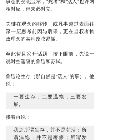
事态的变化显示，“死者”和“活人”也许两
相对应，但未必对立。
关键在观念的移转，或凡事越过表面往
深一层思考前因与后果，更在当权者执
政理念的某种改弦易辙。
至此暂且岔开话题，按下眼前，先说一
说时空遥隔的鲁迅和苏轼。
鲁迅论生存（那自然是“活人”的事）。他
说：
一要生存，二要温饱，三要发
展。
接着再说：
我之所谓生存，并不是苟活；所
谓温饱，并不是奢侈；所谓发