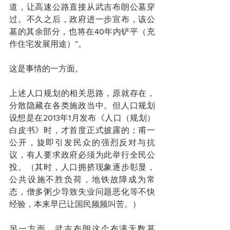
道，让高速公路直接从武吉布朗公墓穿
过。不久之后，政府进一步宣布，该公
墓的其余部分，也将在40年内铲平（充
作住宅发展用途）”。
这是事情的一方面。
上述人口规划的相关思路，原就存在，
分散隐藏在各类施政当中。但人口规划
设想是在2013年1月发布《人口（规划）
白皮书》时，才首度正式披露的；甫一
公开，旋即引发民众的强烈反对与抗
议，有人要求政府必须为此举行全民公
投。（其时，人口拥挤现象逐步彰显，
公共设施不胜负荷，地铁故障成为常
态，僧多粥少导致失业问题恶化等不快
经验，本来早已让国民频频叫苦。）
另一方面，武吉布朗这个布满无数墓