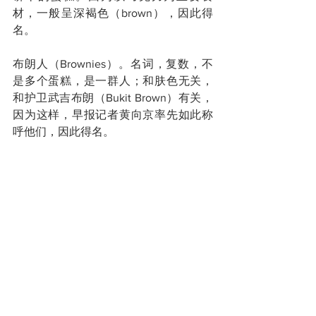
材，一般呈深褐色（brown），因此得
名。
布朗人（Brownies）。名词，复数，不
是多个蛋糕，是一群人；和肤色无关，
和护卫武吉布朗（Bukit Brown）有关，
因为这样，早报记者黄向京率先如此称
呼他们，因此得名。
Raymond Goh，药剂师，是最早的“布朗
人”之一。
“我留意到这里有许多看起来很古老的坟
墓，实际上，有些是远至莱佛士时代留
下来的，”Raymond Goh说，“我不明
白，先前怎么就没人告诉我这些？”
政府意图向武吉布朗“动土”的发展计划公