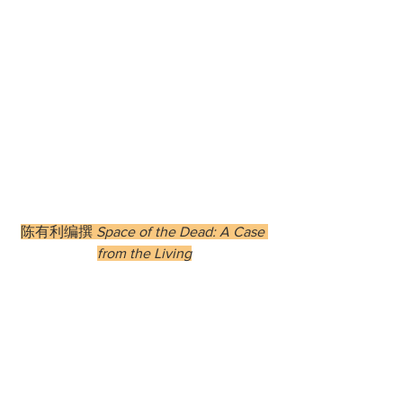
陈有利编撰
 Space of the Dead: A Case 
from the Living