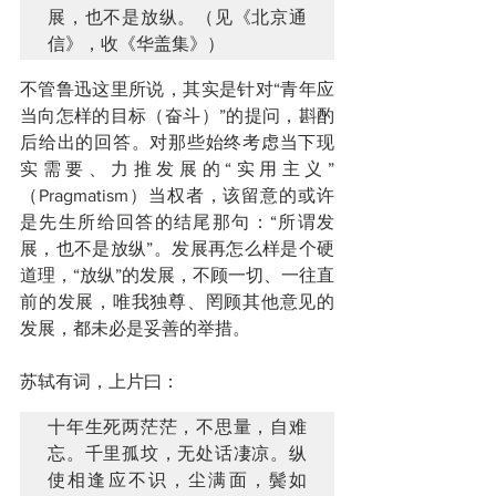
展，也不是放纵。（见《北京通
信》，收《华盖集》）
不管鲁迅这里所说，其实是针对“青年应
当向怎样的目标（奋斗）”的提问，斟酌
后给出的回答。对那些始终考虑当下现
实需要、力推发展的“实用主义”
（Pragmatism）当权者，该留意的或许
是先生所给回答的结尾那句：“所谓发
展，也不是放纵”。发展再怎么样是个硬
道理，“放纵”的发展，不顾一切、一往直
前的发展，唯我独尊、罔顾其他意见的
发展，都未必是妥善的举措。
苏轼有词，上片曰：
十年生死两茫茫，不思量，自难
忘。千里孤坟，无处话凄凉。纵
使相逢应不识，尘满面，鬓如