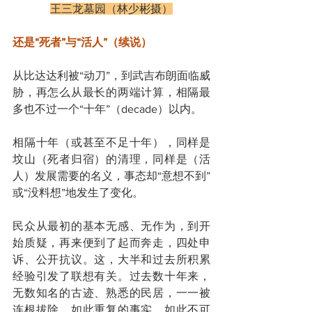
王三龙墓园（林少彬摄）
还是“死者”与“活人”（续说）
从比达达利被“动刀”，到武吉布朗面临威
胁，再怎么从最长的两端计算，相隔最
多也不过一个“十年”（decade）以内。
相隔十年（或甚至不足十年），同样是
坟山（死者归宿）的清理，同样是（活
人）发展需要的名义，事态却“意想不到”
或“没料想”地发生了变化。
民众从最初的基本无感、无作为，到开
始质疑，再来便到了起而奔走，四处申
诉、公开抗议。这，大半和过去所积累
经验引发了联想有关。过去数十年来，
无数知名的古迹、熟悉的民居，一一被
连根拔除。如此重复的事实，如此不可