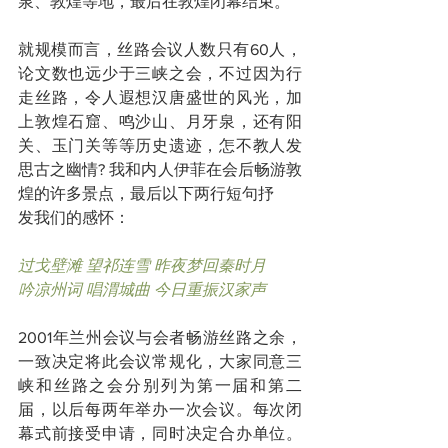
泉、敦煌等地，最后在敦煌闭幕结束。
就规模而言，丝路会议人数只有60人，
论文数也远少于三峡之会，不过因为行
走丝路，令人遐想汉唐盛世的风光，加
上敦煌石窟、鸣沙山、月牙泉，还有阳
关、玉门关等等历史遗迹，怎不教人发
思古之幽情? 我和内人伊菲在会后畅游敦
煌的许多景点，最后以下两行短句抒
发我们的感怀：
过戈壁滩 望祁连雪 昨夜梦回秦时月
吟凉州词 唱渭城曲 今日重振汉家声
2001年兰州会议与会者畅游丝路之余，
一致决定将此会议常规化，大家同意三
峡和丝路之会分别列为第一届和第二
届，以后每两年举办一次会议。每次闭
幕式前接受申请，同时决定合办单位。