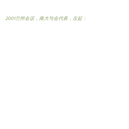
2001兰州会议，南大与会代表，左起：
符诗专，郭振羽，郝晓鸣
这20年九届会议期间，正是各地传播教
育蓬勃发展的时期，新加坡南洋理工大
学的学术地位得到肯定，传播学院国际
排名亚太第一，全球排名第七。中国方
面，北大清华分别于2001和2002成立新
闻传播系；其他院校也纷纷成立新闻传
播系或传播学院。历经20年，早年年轻
新秀一一成为资深学者；当年优秀研究
生，出国深造，有的已经回国主掌院长
高职。由于中国国际地位高涨，国外重
要传播院校几乎都要聘请中国学者负责
相关课程和中国研究。中国传播学者也
开始在国际研讨会以及国际学术刊物崭
露头角。