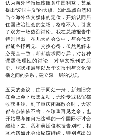
认为海外华报应该服务中国利益，甚至
提出“爱国主义”的大旗。如此观点自然和
当今海外华文媒体的定位，开始认同居
住国政治社会的立场，格格不入，引发
了双方一场热烈讨论。我在总结报告中
特别指出，在几天的会议中，与会代表
都能各抒所见、交换心得，虽然见解未
必完全一致，却都能求同存异，对各种
课题做理性的讨论，对华文报刊的历
史、现状和展望以及华文报刊与文化传
播之间的关系，建立深一层的认识。
五天的会议，由于同处一舟，新知旧交
在会上会下密集互动，无论专业私谊都
收获匪浅。到了重庆闭幕散会时，大家
都有点依依不舍，在珍重再见之余，也
开始思考如何把这样的一个国际研讨会
继续下去。我和吴廷俊教授告别时，相
互承诺如此会议应该继续，特别点出如