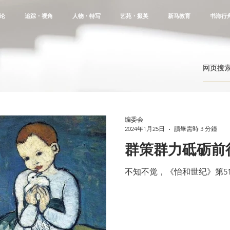
论
追踪・视角
人物・特写
艺苑・掇英
新马教育
书海行
编委会
2024年1月25日
讀畢需時 3 分鐘
群策群力砥砺前
不知不觉，《怡和世纪》第5