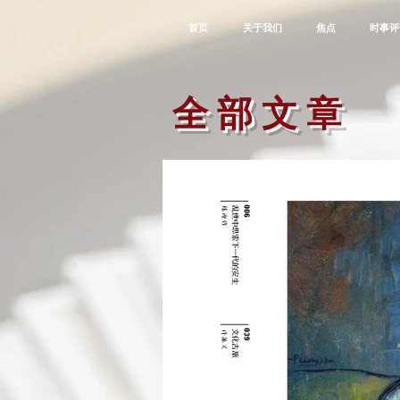
首页
关于我们
焦点
时事评
全 部 文 章